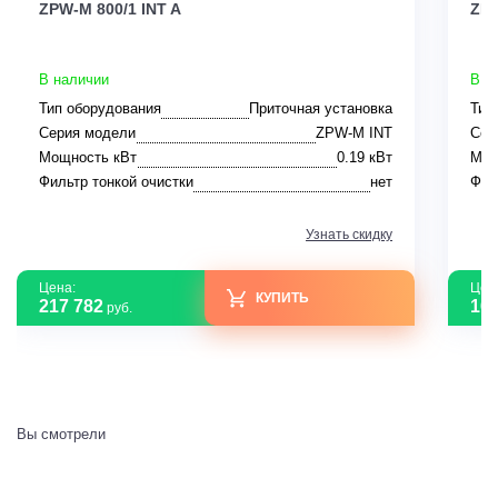
ZPW-M 800/1 INT A
ZPE
В наличии
В н
Тип оборудования
Приточная установка
Тип
Серия модели
ZPW-M INT
Сер
Мощность кВт
0.19 кВт
Мощ
Фильтр тонкой очистки
нет
Фил
Узнать скидку
Цена:
Цен
КУПИТЬ
217 782
161
руб.
Вы смотрели