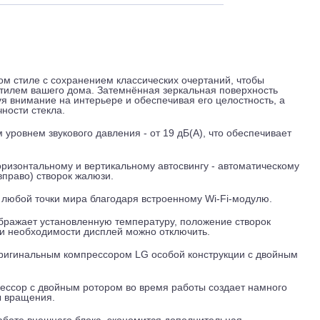
 и обслуживание
Отзывы
Доставка
еменном стиле с сохранением классических очертаний, что
ским стилем вашего дома. Затемнённая зеркальная поверхн
ентируя внимание на интерьере и обеспечивая его целостно
я прочности стекла.
изким уровнем звукового давления - от 19 дБ(А), что обесп
аря горизонтальному и вертикальному автосвингу - автомат
влево-вправо) створок жалюзи.
на из любой точки мира благодаря встроенному Wi-Fi-моду
ка отображает установленную температуру, положение ство