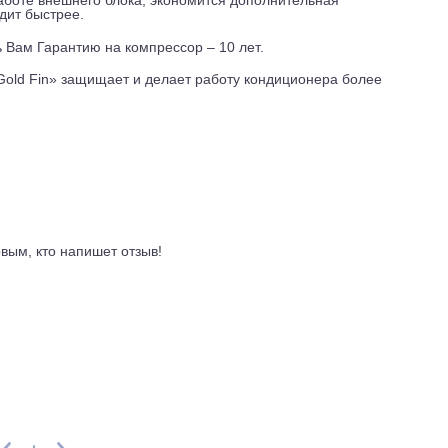
ть. При необходимости дисплей можно отключить.
ены оригинальным компрессором LG особой конструкции с
 компрессор с двойным ротором во время работы создает н
частоты вращения.
 при работе внешнего блока, экономится дополнительная
роисходит быстрее.
лагать Вам Гарантию на компрессор – 10 лет.
ока «Gold Fin» защищает и делает работу кондиционера бо
ывы
ть первым, кто напишет отзыв!