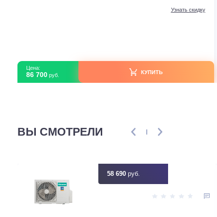
Мульти-сплит системы
LG настенный блок ARTCOOL GALLERY A12GA1.NSE
В наличии
Серия модели
PROMULTI 
Площадь м2
37 м<sup>2</s
Мощность кВт
0.019 (0.011 - 0.03)
Холодопроизводительность
13 k
Узнать ск
Цена:
КУПИТЬ
86 700
руб.