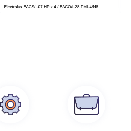
199 100
руб.
0
Electrolux EACS/I-07 HP x 4 / EACO/I-28 FMI-4