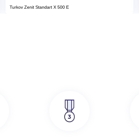
386 000
руб.
SRE
Turkov Zenit Standart X 500 E