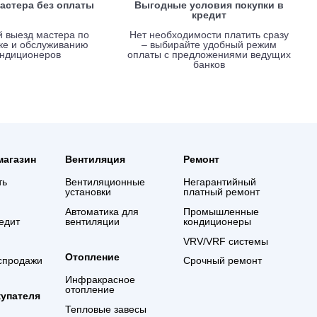
Вызов мастера без оплаты
Выгодные услови
креди
Срочный выезд мастера по
Нет необходимости 
установке и обслуживанию
– выбирайте удо
кондиционеров
оплаты с предложе
банко