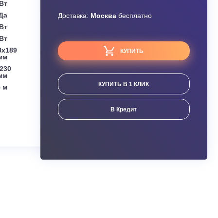
Узнать скидку
Lg
Завышена цена?
195 - 1.600) кВт
Да
Доставка:
Москва
бесплатно
(0.89 - 3.70) кВт
 (0.89 - 4.1) кВт
(мм):
837x308x189
КУПИТЬ
мм
мм):
717x483x230
мм
КУПИТЬ В 1 КЛИК
15 м
ания
В Кредит