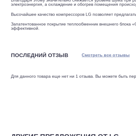
жалюзи, скорость вентилятора и потребляемую мощнос
Инверторные кондиционеры LG ARTCOOL Mirror оснащ
ротором.
В отличие от стандартных однороторных компрессоров
меньшую вибрацию и имеет более широкий интервал 
Благодаря этому значительно снижается уровень шума
электроэнергия, а охлаждение и обогрев помещения п
Высочайшее качество компрессоров LG позволяет пред
Запатентованное покрытие теплообменник внешнего бл
эффективной.
ПОСЛЕДНИЙ ОТЗЫВ
Смотреть все отз
Для данного товара еще нет ни 1 отзыва. Вы можете бы