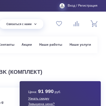
Вход
44 94
Связаться с нами
до 20:00
t.ru
омпании
Контакты
Акции
Наши работы
На
в Москве
R AC09BK (КОМПЛЕКТ)
91 990
Цена:
руб.