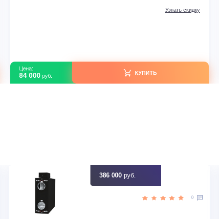
Мульти-сплит системы
R
LG настенный блок ARTCOOL GALLERY A09GA1.
В наличии
2.0
Серия модели
PROMU
up>
Площадь м2
26 м<sup>
 кВт
Мощность кВт
0.018 (0.011 - 0
BTU
Холодопроизводительность
идку
Узна
Цена:
КУПИТЬ
84 000
руб.