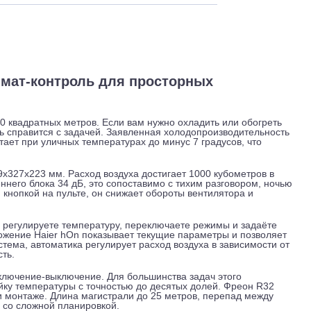
 и обслуживание
Отзывы
Доставка
s: климат-контроль для просторных
ты до 50 квадратных метров. Если вам нужно охладить или о
а модель справится с задачей. Заявленная холодопроизводит
ва работает при уличных температурах до минус 7 градусов, 
ты 1009х327х223 мм. Расход воздуха достигает 1000 кубомет
внутреннего блока 34 дБ, это сопоставимо с тихим разговор
руется кнопкой на пульте, он снижает обороты вентилятора 