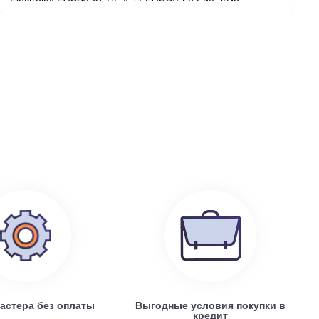
199 100
руб.
0
Electrolux EACS/I-07 HP x 4 / EACO/I-28 FMI-4