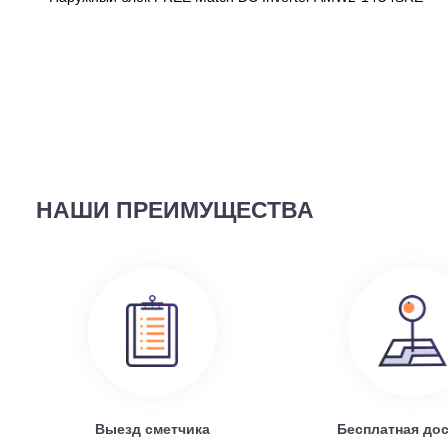
ВЫ СМОТРЕЛИ
58 690
руб.
Наружный блок FREE Match DC Inverter AMW2-14U4