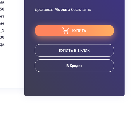
Узнать скидку
Haier
Завышена цена?
Сплит-система
1,50
Доставка:
Москва
бесплатно
Нет
Настенные
5
КУПИТЬ
5,30
Да
КУПИТЬ В 1 КЛИК
ания
В Кредит