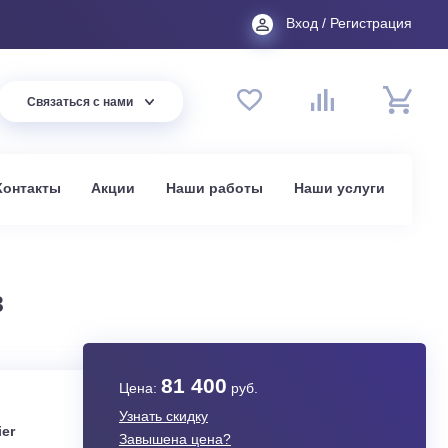
Вход
44 94
Связаться с нами
до 20:00
t.ru
омпании
Контакты
Акции
Наши работы
На
в Москве
F103/R3
81 400
Цена:
руб.