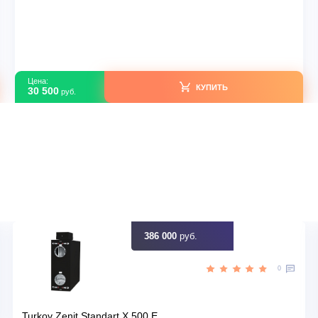
Мульти-сплит системы
Haier AS50SS1HRA-M R32
В наличии
тай
Страна производитель
70
Площадь, м2
Да
Инвертор
,00
Мощность, кВт
идку
Узна
Цена:
КУПИТЬ
30 500
руб.