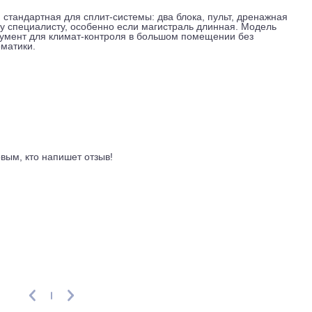
уль. Вы регулируете температуру, переключаете режимы и з
. Приложение Haier hOn показывает текущие параметры и п
AV-система, автоматика регулирует расход воздуха в зависи
тивность.
ципу включение-выключение. Для большинства задач этого
одстройку температуры с точностью до десятых долей. Фрео
вки при монтаже. Длина магистрали до 25 метров, перепад 
щениях со сложной планировкой.
лектация стандартная для сплит-системы: два блока, пульт, д
анному специалисту, особенно если магистраль длинная. М
 инструмент для климат-контроля в большом помещении бе
й автоматики.
ывы
ть первым, кто напишет отзыв!