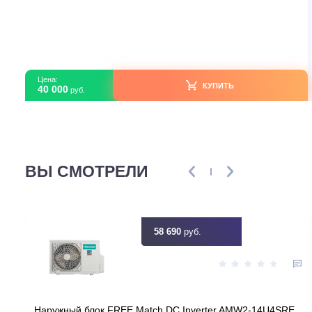
Мульти-сплит системы
Haier AS70SS1HRA-M R32
В наличии
Страна производитель
Ки
Площадь, м2
Инвертор
Мощность, кВт
7
Узнать ск
Цена:
КУПИТЬ
40 000
руб.