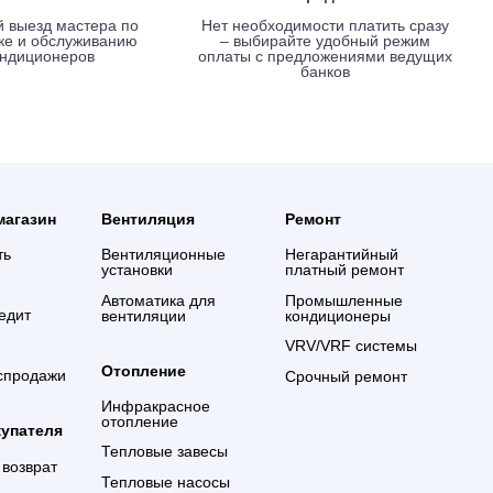
Вызов мастера без оплаты
Выгодные услови
креди
Срочный выезд мастера по
Нет необходимости 
установке и обслуживанию
– выбирайте удо
кондиционеров
оплаты с предложе
банко