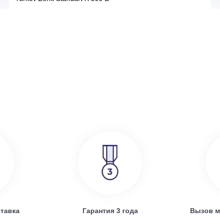
386 000
руб.
SRE
Turkov Zenit Standart X 500 E