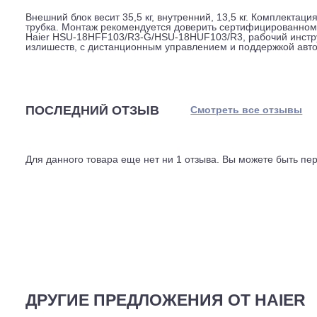
Управление организовано через встроенный Wi-Fi мод
таймер со смартфона, даже если находитесь вне дома
составить график работы на неделю. Поддерживается V
температуры в помещении, что повышает энергоэффек
Компрессор неинверторный, техника работает по прин
достаточно, особенно если вы не планируете тонкую п
экологичнее предшественников, требует меньше запра
блоками до 15 метров, это упрощает установку в поме
Внешний блок весит 35,5 кг, внутренний, 13,5 кг. Комп
трубка. Монтаж рекомендуется доверить сертифициров
Haier HSU-18HFF103/R3-G/HSU-18HUF103/R3, рабочий
излишеств, с дистанционным управлением и поддержко
ПОСЛЕДНИЙ ОТЗЫВ
Смотреть все отз
Для данного товара еще нет ни 1 отзыва. Вы можете бы