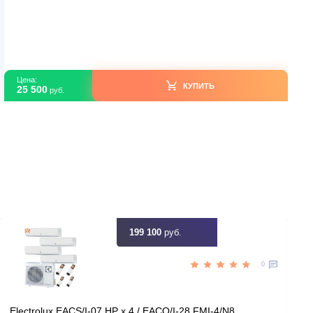
Мульти-сплит системы
Haier AS35SS1HRA-M R32
В наличии
Китай
Страна производитель
50
Площадь, м2
Да
Инвертор
5,00
Мощность, кВт
ть скидку
Цена:
КУПИТЬ
25 500
руб.