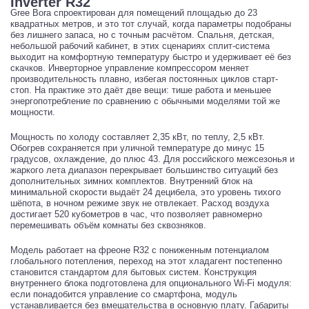
Inverter R32
Gree Bora спроектирован для помещений площадью до 23
квадратных метров, и это тот случай, когда параметры подобраны
без лишнего запаса, но с точным расчётом. Спальня, детская,
небольшой рабочий кабинет, в этих сценариях сплит-система
выходит на комфортную температуру быстро и удерживает её без
скачков. Инверторное управление компрессором меняет
производительность плавно, избегая постоянных циклов старт-
стоп. На практике это даёт две вещи: тише работа и меньшее
энергопотребление по сравнению с обычными моделями той же
мощности.
Мощность по холоду составляет 2,35 кВт, по теплу, 2,5 кВт.
Обогрев сохраняется при уличной температуре до минус 15
градусов, охлаждение, до плюс 43. Для российского межсезонья и
жаркого лета диапазон перекрывает большинство ситуаций без
дополнительных зимних комплектов. Внутренний блок на
минимальной скорости выдаёт 24 децибела, это уровень тихого
шёпота, в ночном режиме звук не отвлекает. Расход воздуха
достигает 520 кубометров в час, что позволяет равномерно
перемешивать объём комнаты без сквозняков.
Модель работает на фреоне R32 с пониженным потенциалом
глобального потепления, переход на этот хладагент постепенно
становится стандартом для бытовых систем. Конструкция
внутреннего блока подготовлена для опционального Wi-Fi модуля:
если понадобится управление со смартфона, модуль
устанавливается без вмешательства в основную плату. Габариты