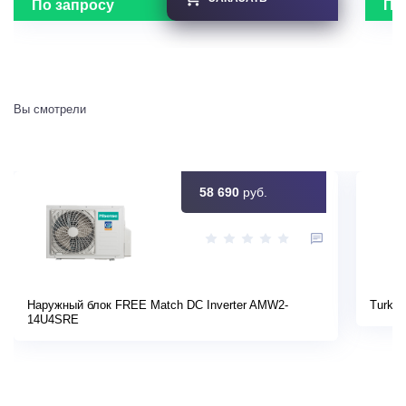
По запросу
По
Вы смотрели
58 690
руб.
Наружный блок FREE Match DC Inverter AMW2-
Turkov
14U4SRE