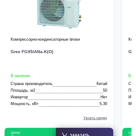
Компрессорно-конденсаторные блоки
Ком
Gree FGX5/ANa-K(O)
Gre
В наличии
В н
Страна производитель
Китай
Стр
Площадь, м2
50
Пло
Инвертор
Нет
Инв
Мощность, кВт
5,30
Мощ
Узнать скидку
Цена:
Цен
ЗАКАЗАТЬ