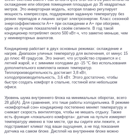
охлаждение или обогрев помещения площадью до 35 квадратных
метров. Это инверторная модель, которая плавно регулирует
мощность компрессора, поддерживая заданную температуру без
резких перепадов и лишних затрат электроэнергии. Класс сезонной
энергоэффективности A++ при охлаждении и A+ при обогреве,
один из лучших показателей в своём сегменте. В год такой
кондиционер потребляет около 500 кВт·ч, что заметно меньше, чем
у неинверторных аналогов.
Кондиционер работает в двух основных режимах: охлаждение и
нагрев. Диапазон уличных температур для включения, от минус 15
до плюс 48 градусов. Это значит, что устройство справится и с
летней жарой, и с зимними холодами до -15 °C без использования
дополнительного комплекта низких температур.
Теплопроизводительность достигает 3,8 кВт,
холодопроизводительность, 3,6 кВт. Этого достаточно, чтобы
быстро создать комфорт в спальне, гостиной или небольшом
офисе.
Уровень шума внутреннего блока на минимальных оборотах, всего
28 дБ(А). Для сравнения, это тише работы холодильника. В режиме
«комфортный сон» кондиционер постепенно меняет температуру и
снижает скорость вентилятора, чтобы не мешать отдыху. Также
есть функция «локального комфорта»: датчик на пульте измеряет
температуру именно в том месте, где вы сидите или лежите, и
подстраивает климат под ваши ощущения, а не под показания
датчика на самом блоке. Дисплей на внутреннем блоке можно