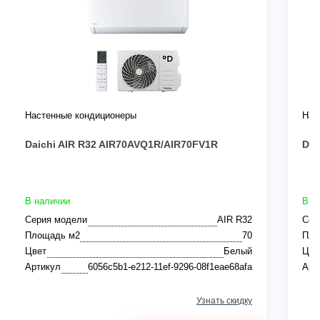
Настенные кондиционеры
Нас
Daichi AIR R32 AIR70AVQ1R/AIR70FV1R
Dai
В наличии
В н
Серия модели
AIR R32
Сер
Площадь м2
70
Пло
Цвет
Белый
Цве
Артикул
6056c5b1-e212-11ef-9296-08f1eae68afa
Арт
Узнать скидку