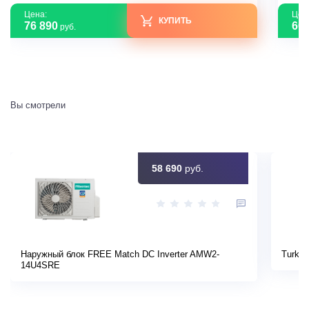
Цена:
Цен
КУПИТЬ
76 890
60 
руб.
Вы смотрели
58 690
руб.
Наружный блок FREE Match DC Inverter AMW2-
Turkov
14U4SRE