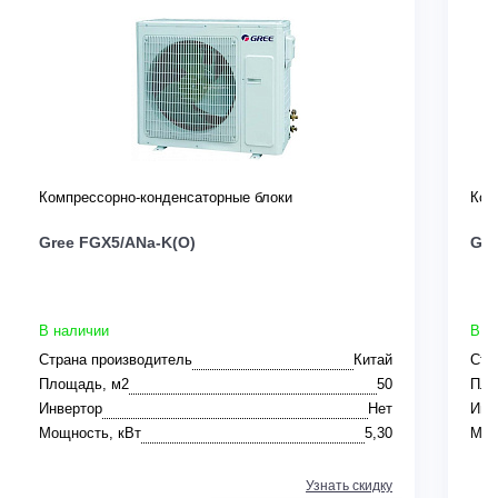
Компрессорно-конденсаторные блоки
Ком
Gree FGX5/ANa-K(O)
Gre
В наличии
В н
Страна производитель
Китай
Стр
Площадь, м2
50
Пло
Инвертор
Нет
Инв
Мощность, кВт
5,30
Мощ
Узнать скидку