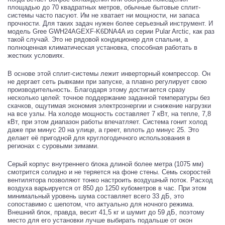
площадью до 70 квадратных метров, обычные бытовые сплит-
системы часто пасуют. Им не хватает ни мощности, ни запаса
прочности. Для таких задач нужен более серьезный инструмент. И
модель Gree GWH24AGEXF-K6DNA4A из серии Pular Arctic, как раз
такой случай. Это не рядовой кондиционер для спальни, а
полноценная климатическая установка, способная работать в
жестких условиях.
В основе этой сплит-системы лежит инверторный компрессор. Он
не дергает сеть рывками при запуске, а плавно регулирует свою
производительность. Благодаря этому достигается сразу
несколько целей: точное поддержание заданной температуры без
скачков, ощутимая экономия электроэнергии и снижение нагрузки
на все узлы. На холоде мощность составляет 7 кВт, на тепле, 7,8
кВт, при этом диапазон работы впечатляет. Система гонит холод
даже при минус 20 на улице, а греет, вплоть до минус 25. Это
делает её пригодной для круглогодичного использования в
регионах с суровыми зимами.
Серый корпус внутреннего блока длиной более метра (1075 мм)
смотрится солидно и не теряется на фоне стены. Семь скоростей
вентилятора позволяют тонко настроить воздушный поток. Расход
воздуха варьируется от 850 до 1250 кубометров в час. При этом
минимальный уровень шума составляет всего 33 дБ, это
сопоставимо с шепотом, что актуально для ночного режима.
Внешний блок, правда, весит 41,5 кг и шумит до 59 дБ, поэтому
место для его установки лучше выбирать подальше от окон