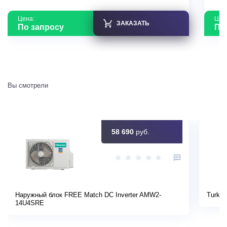
Цена:
Цен
ЗАКАЗАТЬ
По запросу
По
Вы смотрели
58 690
руб.
Наружный блок FREE Match DC Inverter AMW2-
Turkov
14U4SRE