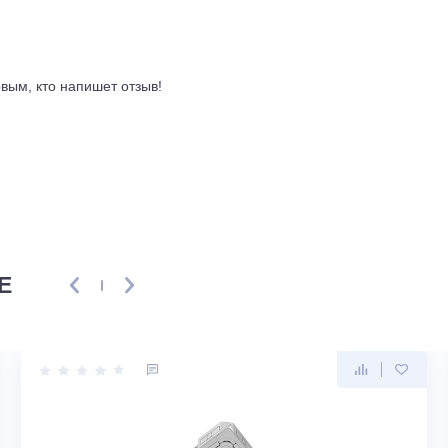
я система фильтрации: включает в себя ULTRA Hi Density фи
ывы
ть первым, кто напишет отзыв!