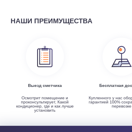
58 690
руб.
Наружный блок FREE Match DC Inverter AMW2-14U4
НАШИ ПРЕИМУЩЕСТВА