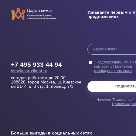
Выезд сметчика
Бесплатн
Осмотрит помещение и
Купленного у н
проконсультирует, Какой
гарантией 100
кондиционер, где и как лучше
пер
установить
Узнавайте перв
предложениях