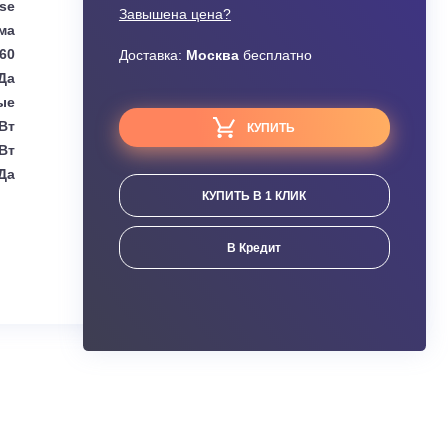
48 590
Цена:
руб.
Узнать скидку
Hisense
Завышена цена?
Сплит-система
2.60
Доставка:
Москва
бесплатно
Да
Настенные
(0.80 - 3.50) кВт
КУПИТЬ
(0.80 - 3.50) кВт
Да
КУПИТЬ В 1 КЛИК
ания
В Кредит