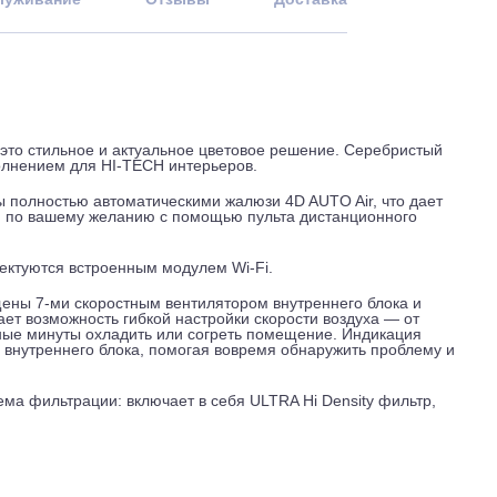
 и обслуживание
Отзывы
Доставка
ter — это cтильное и актуальное цветовое решение. Сереб
ым дополнением для HI-TECH интерьеров.
ащены полностью автоматическими жалюзи 4D AUTO Air, чт
лностью по вашему желанию с помощью пульта дистанционн
 комплектуются встроенным модулем Wi-Fi.
 оснащены 7-ми скоростным вентилятором внутреннего блок
ятор дает возможность гибкой настройки скорости воздуха —
 считанные минуты охладить или согреть помещение. Индика
дисплее внутреннего блока, помогая вовремя обнаружить про