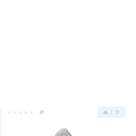
льтр,