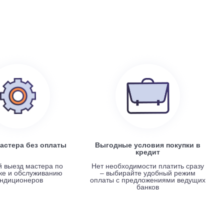
199 100
руб.
0
Electrolux EACS/I-07 HP x 4 / EACO/I-28 FMI-4