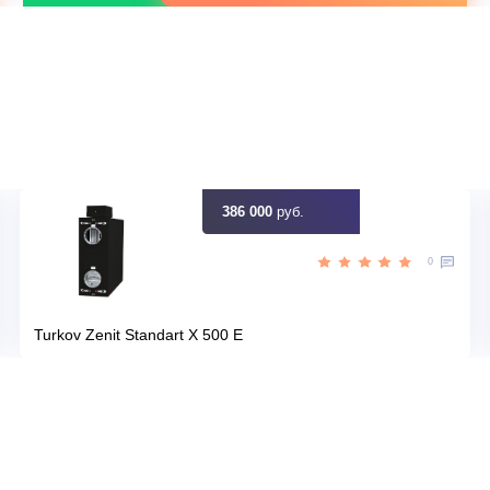
Серия модели
FREE Match DC Inver
 кВт
Площадь м2
50 м<sup>
Да
Мощность кВт
идку
Узна
Цена:
КУПИТЬ
51 890
руб.