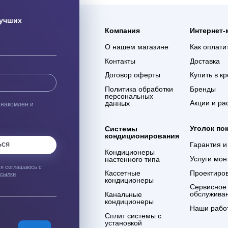
ая доставка
Гарантия 3 года
ас оборудования с
Мы уверены в качестве
% сохранности при
оказываемых услуг и в
евозке
компетенции сотрудников
компании
ым о лучших
Компания
О нашем магазине