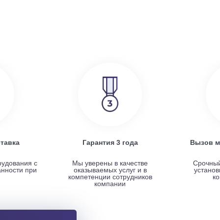
386 000
руб.
SRE
Turkov Zenit Standart X 500 E