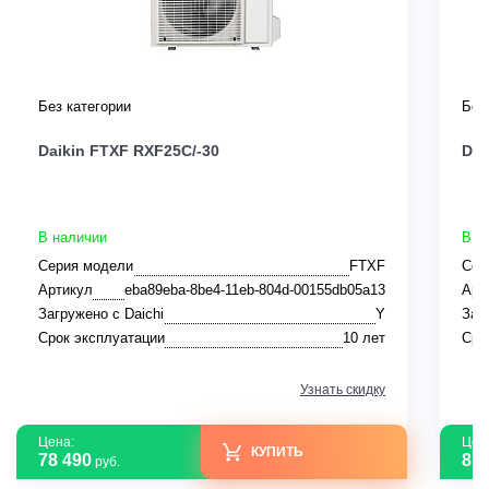
Без категории
Без
Daikin FTXF RXF25C/-30
Dai
В наличии
В н
Серия модели
FTXF
Сер
Артикул
eba89eba-8be4-11eb-804d-00155db05a13
Арт
Загружено с Daichi
Y
Заг
Срок эксплуатации
10 лет
Сро
Узнать скидку
Цена:
Цен
КУПИТЬ
78 490
87 
руб.