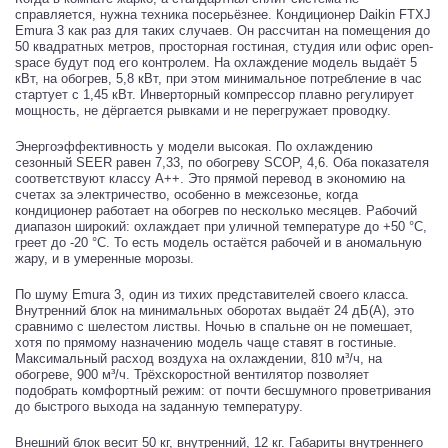
справляется, нужна техника посерьёзнее. Кондиционер Daikin FTXJ
Emura 3 как раз для таких случаев. Он рассчитан на помещения до
50 квадратных метров, просторная гостиная, студия или офис open-
space будут под его контролем. На охлаждение модель выдаёт 5
кВт, на обогрев, 5,8 кВт, при этом минимальное потребление в час
стартует с 1,45 кВт. Инверторный компрессор плавно регулирует
мощность, не дёргается рывками и не перегружает проводку.
Энергоэффективность у модели высокая. По охлаждению
сезонный SEER равен 7,33, по обогреву SCOP, 4,6. Оба показателя
соответствуют классу A++. Это прямой перевод в экономию на
счетах за электричество, особенно в межсезонье, когда
кондиционер работает на обогрев по несколько месяцев. Рабочий
диапазон широкий: охлаждает при уличной температуре до +50 °C,
греет до -20 °C. То есть модель остаётся рабочей и в аномальную
жару, и в умеренные морозы.
По шуму Emura 3, один из тихих представителей своего класса.
Внутренний блок на минимальных оборотах выдаёт 24 дБ(А), это
сравнимо с шелестом листвы. Ночью в спальне он не помешает,
хотя по прямому назначению модель чаще ставят в гостиные.
Максимальный расход воздуха на охлаждении, 810 м³/ч, на
обогреве, 900 м³/ч. Трёхскоростной вентилятор позволяет
подобрать комфортный режим: от почти бесшумного проветривания
до быстрого выхода на заданную температуру.
Внешний блок весит 50 кг, внутренний, 12 кг. Габариты внутреннего