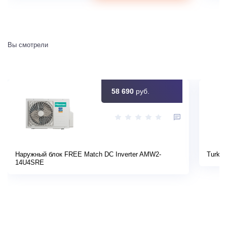
Вы смотрели
58 690
руб.
Наружный блок FREE Match DC Inverter AMW2-
Turkov
14U4SRE