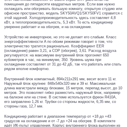
помещения до пятидесяти квадратных метров. Если вам нужно
охлаждать или обогревать большую комнату, открытую студию или
офисное пространство, модель SKY50AVQ1/SKY50FV1 справится с
этой задачей. Холодопроизводительность здесь составляет 4,8
кВт, а теплопроизводительность, 5,3 кВт. То есть кондиционер
уверенно работает и на обогрев, и на охлаждение.
Устройство не инверторное, но это не делает его слабым. Класс
энергоэффективности A по обоим режимам говорит о том, что
электричество тратится рационально. Коэффициент EER
(охлаждение) равен 3,21, а COP (обогрев), 3,61. Расход воздуха
регулируется: на максимуме внутренний блок прогоняет 650
кубометров в час, на минимуме, 350. Уровень шума при
охлаждении составляет от 31 до 42 дБ, так что работать или спать
рядом вполне комфортно.
Внутренний блок компактный, 894x211x291 мм, весит всего 11 кг.
Наружный блок крупнее: 848x540x320 мм и 39 кг. Максимальная
длина магистрали между блоками, 15 метров, перепад высот, до 10
метров. Это позволяет гибко разместить наружный блок, например
на балконе или на стене. В системе используется фреон R410A,
его заправлено 1,26 кг. Трубки со стороны жидкости, 6,35 мм, со
стороны газа, 12,7 мм.
Кондиционер работает в диапазоне температур от +18 до +43
градусов на охлаждение и от -7 до +24 на обогрев. В комплекте
идёт ИК-пульт управления. Корпус внутреннего блока выполнен из