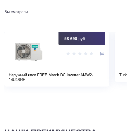
Вы смотрели
58 690
руб.
Наружный блок FREE Match DC Inverter AMW2-
Turkov
14U4SRE