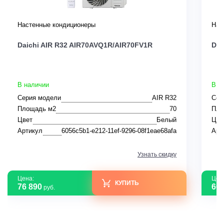
Настенные кондиционеры
Нас
Daichi AIR R32 AIR70AVQ1R/AIR70FV1R
Dai
В наличии
В н
Серия модели
AIR R32
Сер
Площадь м2
70
Пло
Цвет
Белый
Цве
Артикул
6056c5b1-e212-11ef-9296-08f1eae68afa
Арт
Узнать скидку
Цена:
Цен
КУПИТЬ
76 890
60 
руб.