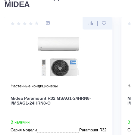
MIDEA
Настенные кондиционеры
Нас
Midea Paramount R32 MSAG1-24HRN8-
Mid
I/MSAG1-24HRN8-O
I/M
В наличии
В н
Серия модели
Paramount R32
Сер