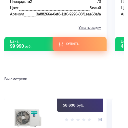
Площадь м2
70
Пло
Цвет
Белый
Цве
Артикул
3a88266e-0ef8-11f0-9296-08f1eae68afa
Арт
Узнать скидку
Цена:
Цен
КУПИТЬ
99 990
45 
руб.
Вы смотрели
58 690
руб.