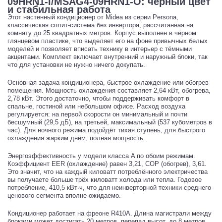
09HRN1-I/MSAG4-09HRN1-O: чёрный цвет
и стабильная работа
Этот настенный кондиционер от Midea из серии Persona,
классическая сплит-система без инвертора, рассчитанная на
комнату до 25 квадратных метров. Корпус выполнен в чёрном
глянцевом пластике, что выделяет его на фоне привычных белых
моделей и позволяет вписать технику в интерьер с тёмными
акцентами. Комплект включает внутренний и наружный блоки, так
что для установки не нужно ничего докупать.
Основная задача кондиционера, быстрое охлаждение или обогрев
помещения. Мощность охлаждения составляет 2,64 кВт, обогрева,
2,78 кВт. Этого достаточно, чтобы поддерживать комфорт в
спальне, гостиной или небольшом офисе. Расход воздуха
регулируется: на первой скорости он минимальный и почти
бесшумный (29,5 дБ), на третьей, максимальный (537 кубометров в
час). Для ночного режима подойдёт тихая ступень, для быстрого
охлаждения жарким днём, полная мощность.
Энергоэффективность у модели класса A по обоим режимам.
Коэффициент EER (охлаждение) равен 3,21, COP (обогрев), 3,61.
Это значит, что на каждый киловатт потреблённого электричества
вы получаете больше трёх киловатт холода или тепла. Годовое
потребление, 410,5 кВт·ч, что для неинверторной техники среднего
ценового сегмента вполне ожидаемо.
Кондиционер работает на фреоне R410A. Длина магистрали между
блоками может достигать 20 метров, перепад высот, до 8 метров.