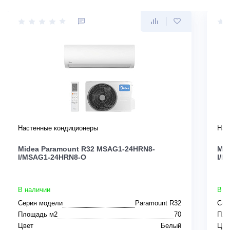
Настенные кондиционеры
Нас
Midea Paramount R32 MSAG1-24HRN8-
Mid
I/MSAG1-24HRN8-O
I/M
В наличии
В н
Серия модели
Paramount R32
Сер
Площадь м2
70
Пло
Цвет
Белый
Цве