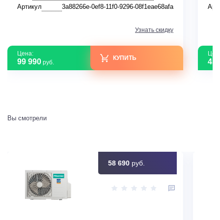
Артикул
3a88266e-0ef8-11f0-9296-08f1eae68afa
Арт
Узнать скидку
Цена:
Цен
КУПИТЬ
99 990
45 
руб.
Вы смотрели
58 690
руб.