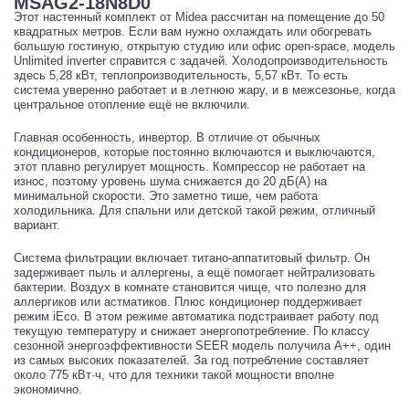
MSAG2-18N8D0
Этот настенный комплект от Midea рассчитан на помещение до 50
квадратных метров. Если вам нужно охлаждать или обогревать
большую гостиную, открытую студию или офис open-space, модель
Unlimited inverter справится с задачей. Холодопроизводительность
здесь 5,28 кВт, теплопроизводительность, 5,57 кВт. То есть
система уверенно работает и в летнюю жару, и в межсезонье, когда
центральное отопление ещё не включили.
Главная особенность, инвертор. В отличие от обычных
кондиционеров, которые постоянно включаются и выключаются,
этот плавно регулирует мощность. Компрессор не работает на
износ, поэтому уровень шума снижается до 20 дБ(А) на
минимальной скорости. Это заметно тише, чем работа
холодильника. Для спальни или детской такой режим, отличный
вариант.
Система фильтрации включает титано-аппатитовый фильтр. Он
задерживает пыль и аллергены, а ещё помогает нейтрализовать
бактерии. Воздух в комнате становится чище, что полезно для
аллергиков или астматиков. Плюс кондиционер поддерживает
режим iEco. В этом режиме автоматика подстраивает работу под
текущую температуру и снижает энергопотребление. По классу
сезонной энергоэффективности SEER модель получила A++, один
из самых высоких показателей. За год потребление составляет
около 775 кВт·ч, что для техники такой мощности вполне
экономично.