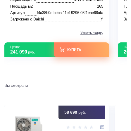
Площадь м2
165
Пло
Артикул
f4a38b0e-beba-11ef-9296-08f1eae68afa
Арт
Загружено с Daichi
Y
Заг
Узнать скидку
Цена:
Цен
КУПИТЬ
241 090
208
руб.
Вы смотрели
58 690
руб.