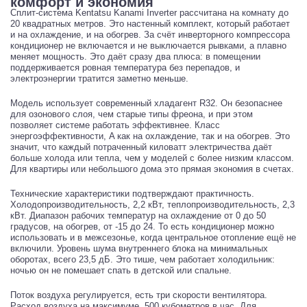
комфорт и экономия
Сплит-система Kentatsu Kanami Inverter рассчитана на комнату до
20 квадратных метров. Это настенный комплект, который работает
и на охлаждение, и на обогрев. За счёт инверторного компрессора
кондиционер не включается и не выключается рывками, а плавно
меняет мощность. Это даёт сразу два плюса: в помещении
поддерживается ровная температура без перепадов, и
электроэнергии тратится заметно меньше.
Модель использует современный хладагент R32. Он безопаснее
для озонового слоя, чем старые типы фреона, и при этом
позволяет системе работать эффективнее. Класс
энергоэффективности, A как на охлаждение, так и на обогрев. Это
значит, что каждый потраченный киловатт электричества даёт
больше холода или тепла, чем у моделей с более низким классом.
Для квартиры или небольшого дома это прямая экономия в счетах.
Технические характеристики подтверждают практичность.
Холодопроизводительность, 2,2 кВт, теплопроизводительность, 2,3
кВт. Диапазон рабочих температур на охлаждение от 0 до 50
градусов, на обогрев, от -15 до 24. То есть кондиционер можно
использовать и в межсезонье, когда центральное отопление ещё не
включили. Уровень шума внутреннего блока на минимальных
оборотах, всего 23,5 дБ. Это тише, чем работает холодильник:
ночью он не помешает спать в детской или спальне.
Поток воздуха регулируется, есть три скорости вентилятора.
Расход воздуха на максимуме, 500 кубометров в час. Для