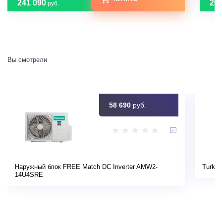
241 090
208
руб.
Вы смотрели
58 690
руб.
Наружный блок FREE Match DC Inverter AMW2-
Turkov
14U4SRE