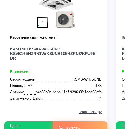
Кассетные сплит-системы
Кас
Kentatsu KSVB-W/KSUNB
Ken
KSVB165HZRN1W/KSUNB165HZRN3/KPU95-
KS
DR
DR
В наличии
В н
Серия модели
KSVB-W/KSUNB
Сер
Площадь м2
165
Пло
Артикул
f4a38b0e-beba-11ef-9296-08f1eae68afa
Арт
Загружено с Daichi
Y
Заг
Узнать скидку
Цена:
Цен
КУПИТЬ