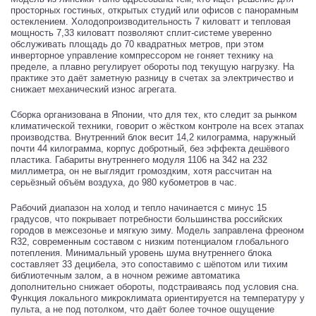
просторных гостиных, открытых студий или офисов с панорамным
остеклением. Холодопроизводительность 7 киловатт и тепловая
мощность 7,33 киловатт позволяют сплит-системе уверенно
обслуживать площадь до 70 квадратных метров, при этом
инверторное управление компрессором не гоняет технику на
пределе, а плавно регулирует обороты под текущую нагрузку. На
практике это даёт заметную разницу в счетах за электричество и
снижает механический износ агрегата.
Сборка организована в Японии, что для тех, кто следит за рынком
климатической техники, говорит о жёстком контроле на всех этапах
производства. Внутренний блок весит 14,2 килограмма, наружный
почти 44 килограмма, корпус добротный, без эффекта дешёвого
пластика. Габариты внутреннего модуля 1106 на 342 на 232
миллиметра, он не выглядит громоздким, хотя рассчитан на
серьёзный объём воздуха, до 980 кубометров в час.
Рабочий диапазон на холод и тепло начинается с минус 15
градусов, что покрывает потребности большинства российских
городов в межсезонье и мягкую зиму. Модель заправлена фреоном
R32, современным составом с низким потенциалом глобального
потепления. Минимальный уровень шума внутреннего блока
составляет 33 децибела, это сопоставимо с шёпотом или тихим
библиотечным залом, а в ночном режиме автоматика
дополнительно снижает обороты, подстраиваясь под условия сна.
Функция локального микроклимата ориентируется на температуру у
пульта, а не под потолком, что даёт более точное ощущение