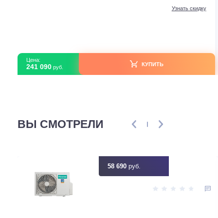
Кассетные сплит-системы
Kentatsu KSVB-W/KSUNB
KSVB165HZRN1W/KSUNB165HZRN3/KPU95-DR
В наличии
Серия модели
KSVB-W/KS
Площадь м2
Артикул
f4a38b0e-beba-11ef-9296-08f1eae68
Загружено с Daichi
Узнать ск
Цена:
КУПИТЬ
241 090
руб.