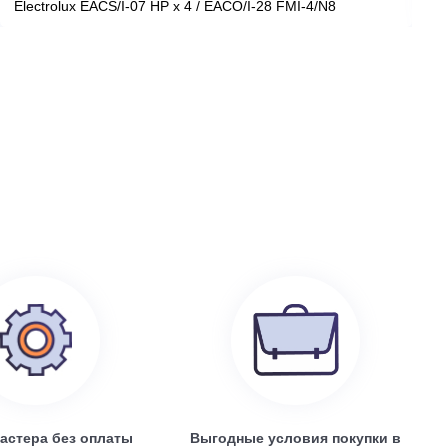
199 100
руб.
0
Electrolux EACS/I-07 HP x 4 / EACO/I-28 FMI-4