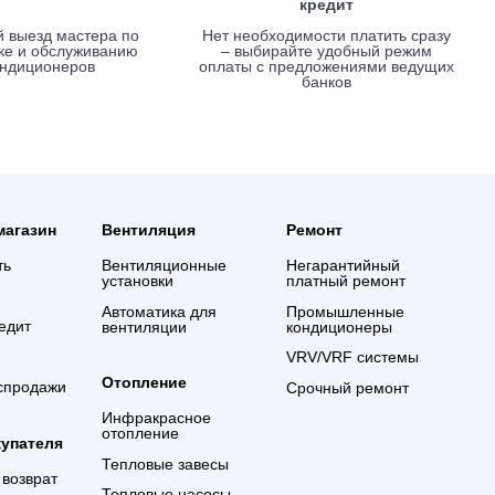
Вызов мастера без оплаты
Выгодные услови
креди
Срочный выезд мастера по
Нет необходимости 
установке и обслуживанию
– выбирайте удо
кондиционеров
оплаты с предложе
банко