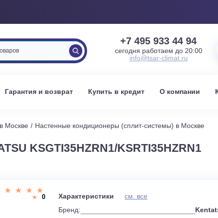
+7 495 933 
сегодня работаем 
info@tsar-clima
вка
Гарантия и возврат
Купить в кредит
О к
стемы в Москве
Настенные кондиционеры (сплит-системы) 
NTATSU KSGTI35HZRN1/KSRTI35H
и
Характеристики
см. все