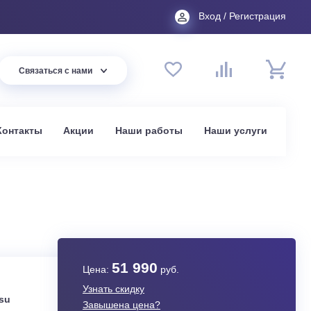
Вход
44 94
Связаться с нами
до 20:00
t.ru
омпании
Контакты
Акции
Наши работы
На
в Москве
ZRN1
51 990
Цена:
руб.