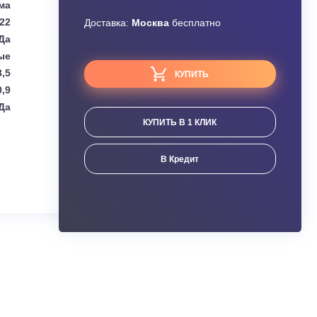
Узнать скидку
Kentatsu
Завышена цена?
Сплит-система
1,5~0,92~0,22
Доставка:
Москва
бесплатно
Да
Настенные
3,5
КУПИТЬ
4,0~3,4~0,9
Да
КУПИТЬ В 1 КЛИК
ания
В Кредит