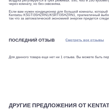
допускается до 10 метров. Это удобно, если нужно уст
Производитель заявляет, что оборудование собрано в 
фреон, который менее вреден для озонового слоя и эф
мм, так что проблем с монтажом у мастеров не возникн
Температурный диапазон работы: на охлаждение от -15 
использовать как дополнительный источник тепла в ме
воздуха регулируется в трех режимах: 590, 480 и 280 к
через комнату, но без сквозняка.
Если вам нужен кондиционер для большой комнаты, кот
Kentatsu KSGTI35HZRN1/KSRTI35HZRN1, прагматичный в
так что за автоматической экономией энергии придетс
ПОСЛЕДНИЙ ОТЗЫВ
Смотреть все отз
Для данного товара еще нет ни 1 отзыва. Вы можете бы