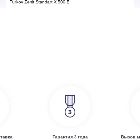
386 000
руб.
SRE
Turkov Zenit Standart X 500 E