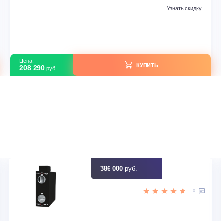
Кассетные сплит-системы
Kentatsu KSVB-W/KSUNB
KSVB140HZRN1W/KSUNB140HZRN3/KPU95-DR
В наличии
UNB
Серия модели
KSVB-W
165
Площадь м2
afa
Артикул
f4a38afa-beba-11ef-9296-08f1e
Y
Загружено с Daichi
идку
Узна
Цена:
КУПИТЬ
208 290
руб.