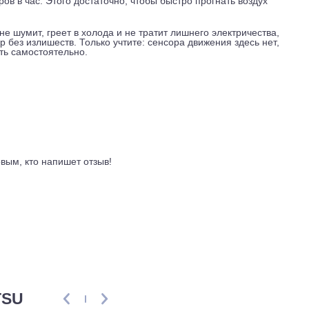
ановить наружный блок на крыше или удалить его от окна.
Японии. В качестве хладагента используется R32, современ
фективнее передает тепло. Диаметры труб, стандартные 6,3
ет.
до +43 градусов, на обогрев от -15 до +24. То есть сплит м
жсезонье, когда центральное отопление еще не включили. Р
убометров в час. Этого достаточно, чтобы быстро прогнать во
орый не шумит, греет в холода и не тратит лишнего электри
ыбор без излишеств. Только учтите: сенсора движения зде
я следить самостоятельно.
ывы
ть первым, кто напишет отзыв!