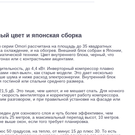
 и обслуживание
Отзывы
Доставка
 черный цвет и японская сборка
 из серии Omori рассчитана на площадь до 35 квадратн
ать и на охлаждение, и на обогрев. Внешний блок собран в 
е климатической техники. Цвет внутреннего блока, черный, 
емных тонах или с контрастными акцентами.
роизводительность, до 4,4 кВт. Инверторный компрессор пла
т рывками «вкл-выкл», как старые модели. Это дает несколь
, меньше шума и ниже расход электроэнергии. Внутренний 
атит для гостиной или спальни среднего размера.
тах, 21,5 дБ. Это тише, чем шепот, и не мешает спать. Для
ижает скорость вентилятора и корректирует работу компрес