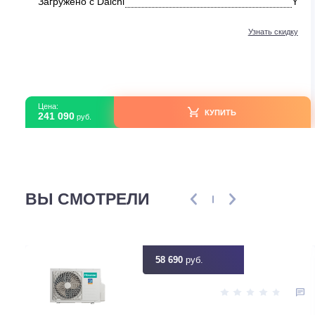
Кассетные сплит-системы
Kentatsu KSVB-W/KSUNB
KSVB165HZRN1W/KSUNB165HZRN3/KPU95-DR
В наличии
Серия модели
KSVB-W/KS
Площадь м2
Артикул
f4a38b0e-beba-11ef-9296-08f1eae68
Загружено с Daichi
Узнать ск
Цена:
КУПИТЬ
241 090
руб.