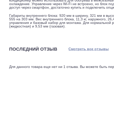
Внешний блок шумит на уровне 48 дБ, это сравнимо с 
балконе звук внутри помещения не слышен.
Кондиционер использует фреон R32. Этот хладагент ме
старый R410A. Длина магистрали между блоками может 
Это позволяет разместить внешний блок на крыше или н
Температурный диапазон работы на холод, от минус 15 
кондиционер можно использовать для обогрева в межс
охлаждение. Управление через Wi-Fi не встроено, но 
доступ через смартфон, достаточно купить и подключи
Габариты внутреннего блока: 920 мм в ширину, 321 мм 
555 на 303 мм. Вес внутреннего блока, 11,3 кг, наружно
управления и базовый набор для монтажа. Для норма
(жидкостная) и 9,53 мм (газовая).
ПОСЛЕДНИЙ ОТЗЫВ
Смотреть все отз
Для данного товара еще нет ни 1 отзыва. Вы можете бы