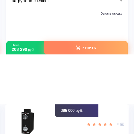
Кассетные сплит-системы
Kentatsu KSVB-W/KSUNB
KSVB140HZRN1W/KSUNB140HZRN3/KPU95-DR
В наличии
UNB
Серия модели
KSVB-W
165
Площадь м2
afa
Артикул
f4a38afa-beba-11ef-9296-08f1e
Y
Загружено с Daichi
идку
Узна
Цена:
КУПИТЬ
208 290
руб.