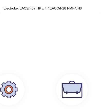
199 100
руб.
0
Electrolux EACS/I-07 HP x 4 / EACO/I-28 FMI-4