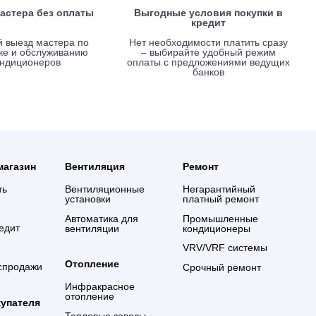
Вызов мастера без оплаты
Выгодные услови
креди
Срочный выезд мастера по
Нет необходимости 
установке и обслуживанию
– выбирайте удо
кондиционеров
оплаты с предложе