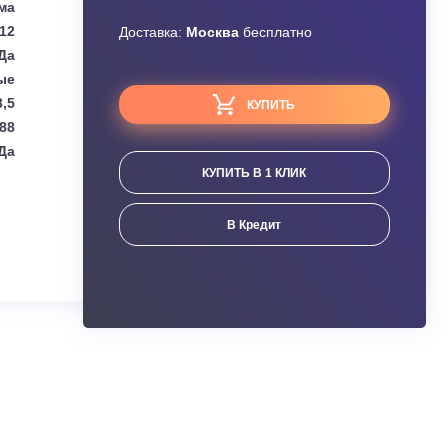
Узнать скидку
Kentatsu
Завышена цена?
Сплит-система
1,5~0,95~0,12
Доставка:
Москва
бесплатно
Да
Настенные
3,5
КУПИТЬ
4,4~3,81~0,88
Да
КУПИТЬ В 1 КЛИК
ания
В Кредит