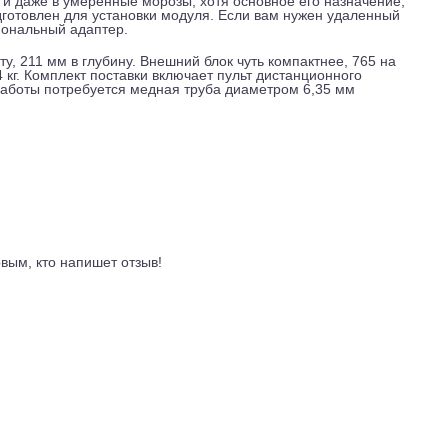
негромким разговором, и при правильной установке на фаса
нее вреден для озонового слоя и чуть более эффективен, ч
достигать 25 метров, а максимальный перепад высот, 10 ме
а стене выше окон, если того требует планировка.
до плюс 50 градусов, на тепло, от минус 15 до плюс 30. То 
езонье и даже в умеренные морозы, хотя основное его назн
блок подготовлен для установки модуля. Если вам нужен уда
ть опциональный адаптер.
в высоту, 211 мм в глубину. Внешний блок чуть компактнее, 
го, 26,4 кг. Комплект поставки включает пульт дистанционног
льной работы потребуется медная труба диаметром 6,35 мм
ывы
ть первым, кто напишет отзыв!