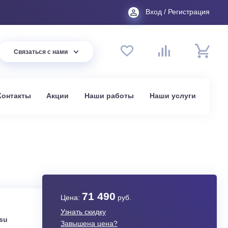
Вход
44 94
Связаться с нами
до 20:00
t.ru
омпании
Контакты
Акции
Наши работы
На
в Москве
5HZRN1
71 490
Цена:
руб.