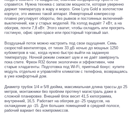
справится. Нужна техника с запасом мощности, которая уверенно
держит температуру в жару и мороз. Gree Lyra Gold в золотистом
корпусе, это именно такой аппарат. Инверторный компрессор
плавно регулирует обороты, без рывков и постоянных включений-
выключений, как у старых моделей. На холод выдаёт 7 кВт, а на
обогрев, почти 7,8 кВт. Этого хватит, чтобы охладить или прогреть
гостиную, офис open-space или просторный торговый зал.
Воздушный поток можно настроить под свои ощущения. Семь
скоростей вентилятора, от тихих 33 дБ ночью до мощных 1250
кубометров в час, когда нужно быстро выйти на заданную
температуру. Ночной режим снижает шум и не даёт замёрзнуть
пока спите. Фреон R32 более экологичен и эффективен, чем
старые хладагенты. Подготовка под Wi-Fi, приятный бонус: купите
модуль отдельно и управляйте климатом с телефона, возвращаясь
в уже комфортный дом.
Диаметр трубок 1/4 и 5/8 дюйма, максимальная длина трассы до 25
метров, монтажники без проблем протянут магистраль даже в
сложной планировке. Внешний блок весит 41,5 килограмма,
внутренний, 16,5. Работает на обогрев до -25 градусов, на
охлаждение до -15. Для больших помещений в средней полосе,
рабочий вариант без компромиссов.