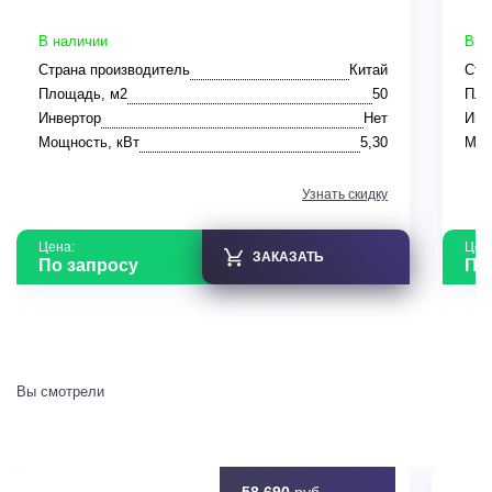
В наличии
В н
Страна производитель
Китай
Стр
Площадь, м2
50
Пло
Инвертор
Нет
Инв
Мощность, кВт
5,30
Мощ
Узнать скидку
Цена:
Цен
ЗАКАЗАТЬ
По запросу
По
Вы смотрели
58 690
руб.