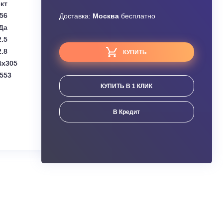
Узнать скидку
Daikin
Завышена цена?
Комплект
0.56
Доставка:
Москва
бесплатно
Да
2.5
2.8
КУПИТЬ
(мм):
900x214x305
мм):
840x350x553
КУПИТЬ В 1 КЛИК
ания
В Кредит