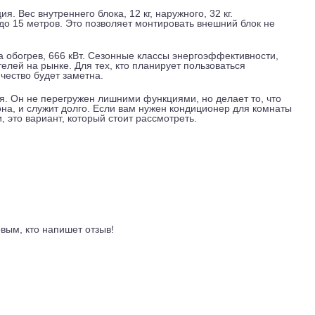
мальной скорости. Это тише, чем шёпот. На максимальной, д
имо с работой холодильника. Для спальни или детской это п
просыпаться от гула.
 и 678 на обогреве. Этого хватает, чтобы быстро прогнать в
те. Пульт управления идёт в комплекте, настройки стандарт
 Турция. Вес внутреннего блока, 12 кг, наружного, 32 кг.
ысот, до 15 метров. Это позволяет монтировать внешний бл
не.
кВт, на обогрев, 666 кВт. Сезонные классы энергоэффективн
 показателей на рынке. Для тех, кто планирует пользоваться
электричество будет заметна.
онтроля. Он не перегружен лишними функциями, но делает т
мче фона, и служит долго. Если вам нужен кондиционер для
атации, это вариант, который стоит рассмотреть.
ывы