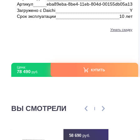
Без категории
Daikin FTXF RXF25C/-30
В наличии
Серия модели
F
Артикул
eba89eba-8be4-11eb-804d-00155db05
Загружено с Daichi
Срок эксплуатации
10 
Узнать ск