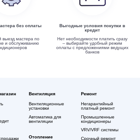
Вызов мастера без оплаты
Выгодные услови
креди