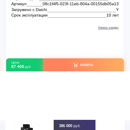
Без категории
Daikin FTXF RXF20B/-30
В наличии
TXF
Серия модели
a13
Артикул
08c1f4f5-023f-11eb-804a-00155
Y
Загружено с Daichi
лет
Срок эксплуатации
идку
Узна