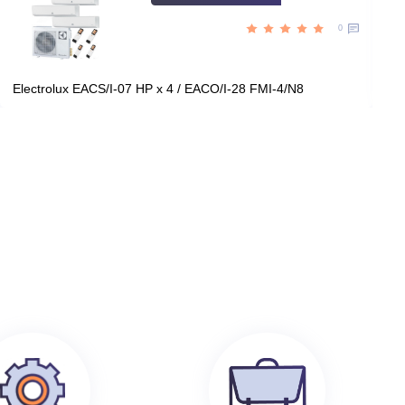
Цена:
КУПИТЬ
60 390
руб.
199 100
руб.
0
Electrolux EACS/I-07 HP x 4 / EACO/I-28 FMI-4