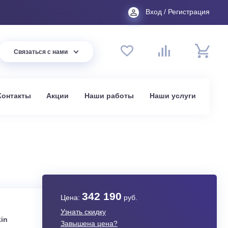
Вход
44 94
Связаться с нами
до 20:00
t.ru
омпании
Контакты
Акции
Наши работы
На
в Москве
25A
342 190
Цена:
руб.