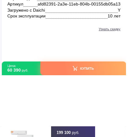
Без категории
Daikin FTXF RXF20C
В наличии
FTXF
Серия модели
db05a13
Артикул
afd82391-2a3e-11eb-804b-0
Y
Загружено с Daichi
10 лет
Срок эксплуатации
ть скидку