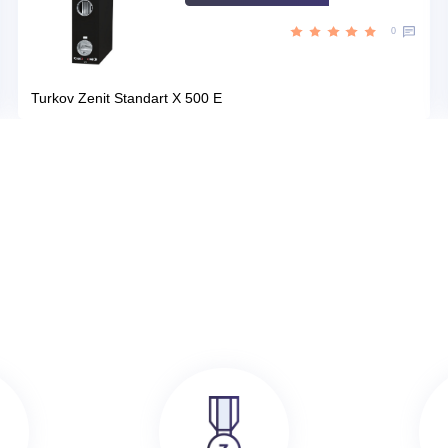
Цена:
КУПИТЬ
87 400
руб.
386 000
руб.
SRE
Turkov Zenit Standart X 500 E