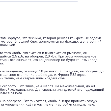
 и обслуживание
Отзывы
Доставка
a 3
ребристом корпусе, это техника, которая решает конкретные
дратных метров. Внешний блок монтируется на фасаде, а вну
менной начинкой.
 Вместо того чтобы включаться и выключаться рывками, он
ие выдаётся 2,5 кВт, на обогрев, 2,8 кВт. При этом минимал
ли квартиры это означает, что кондиционер не будет гонять 
х затрат.
ур. На охлаждение, от минус 10 до плюс 50 градусов, на об
когда центральное отопление ещё не дали. Фреон R32 здесь
передачи тепла, чем старые типы хладагентов.