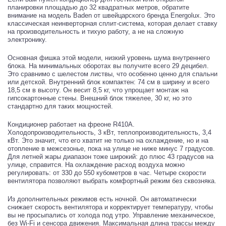
планировки площадью до 32 квадратных метров, обратите
внимание на модель Baden от швейцарского бренда Energolux. Это
классическая неинверторная сплит-система, которая делает ставку
на производительность и тихую работу, а не на сложную
электронику.
Основная фишка этой модели, низкий уровень шума внутреннего
блока. На минимальных оборотах вы получите всего 29 децибел.
Это сравнимо с шелестом листвы, что особенно ценно для спальни
или детской. Внутренний блок компактен: 74 см в ширину и всего
18,5 см в высоту. Он весит 8,5 кг, что упрощает монтаж на
гипсокартонные стены. Внешний блок тяжелее, 30 кг, но это
стандартно для таких мощностей.
Кондиционер работает на фреоне R410A.
Холодопроизводительность, 3 кВт, теплопроизводительность, 3,4
кВт. Это значит, что его хватит не только на охлаждение, но и на
отопление в межсезонье, пока на улице не ниже минус 7 градусов.
Для летней жары диапазон тоже широкий: до плюс 43 градусов на
улице, справится. На охлаждение расход воздуха можно
регулировать: от 330 до 550 кубометров в час. Четыре скорости
вентилятора позволяют выбрать комфортный режим без сквозняка.
Из дополнительных режимов есть ночной. Он автоматически
снижает скорость вентилятора и корректирует температуру, чтобы
вы не просыпались от холода под утро. Управление механическое,
без Wi-Fi и сенсора движения. Максимальная длина трассы между