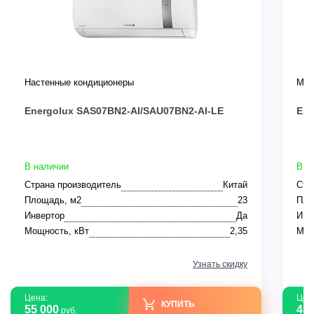
Настенные кондиционеры
Мул
Energolux SAS07BN2-AI/SAU07BN2-AI-LE
Ene
В наличии
В н
Страна производитель
Китай
Стр
Площадь, м2
23
Пло
Инвертор
Да
Инв
Мощность, кВт
2,35
Мощ
Узнать скидку
Цена:
Цен
КУПИТЬ
55 000
41 
руб.