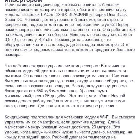
Если вы ищете кондиционер, который справится с большим
помещением и не испортит интерьер, обратите внимание на эту
модель. Electrolux EACS/I-12HIX-BLACK/N8 из серии Onix Black
Super DC. Чёрный цвет внутреннего блока смотрится строго и
современно, подходит для гостиных, офисов или студий. Перед
вами инверторная сплит-система настенного типа. Она работает как
на охлаждение, так и на обогрев. Мощность по холоду составляет
3,5 кВт, по теплу, 4,2 кВт. Производитель заявляет, что
оборудования хватит на площадь до 35 квадратных метров. Это
один из самых ходовых вариантов для комнат среднего и большого
размера.
Что даёт инверторное управление компрессором. В отличие от
обычных моделей, двигатель не включается и не выключается
рывками. Он плавно меняет свою производительность. Система
быстрее выходит на заданную температуру и точнее её держит, не
создавая сквозняков и перепадов. Расход воздуха внутреннего
блока достигает 650 кубометров в час. Уровень шума
минимальный, всего 26 децибел. Это тише, чем шёпот. Ночной
режим делает работу ещё незаметнее, снижая шум и экономит
электроэнергию. Для сна и отдыха это отличное решение.
Кондиционер подготовлен для установки модуля Wi-Fi. Вы сможете
управлять им со смартфона, если докупите адаптер. Длина
магистрали между блоками может достигать 20 метров. Это
удобно, когда наружный блок нужно вынести далеко, например, на
крышу или задний двор. Рабочий диапазон температур на