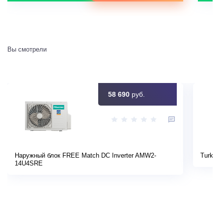
Вы смотрели
58 690
руб.
Наружный блок FREE Match DC Inverter AMW2-
Turkov
14U4SRE