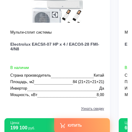
Мульти-сплит системы
Мул
Electrolux EACS/I-07 HP x 4 / EACO/I-28 FMI-
Ele
4/N8
В наличии
В н
Страна производитель
Китай
Стр
Площадь, м2
84 (21+21+21+21)
Пло
Инвертор
Да
Инв
Мощность, кВт
8,00
Мощ
Узнать скидку
Цена:
Цен
КУПИТЬ
199 100
69 
руб.