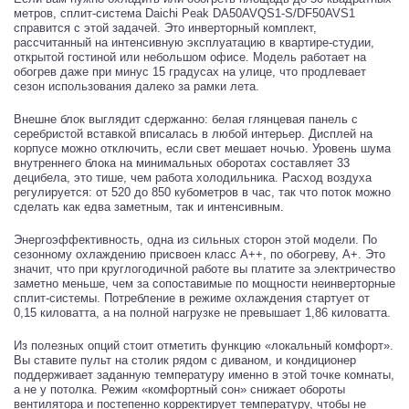
метров, сплит-система Daichi Peak DA50AVQS1-S/DF50AVS1
справится с этой задачей. Это инверторный комплект,
рассчитанный на интенсивную эксплуатацию в квартире-студии,
открытой гостиной или небольшом офисе. Модель работает на
обогрев даже при минус 15 градусах на улице, что продлевает
сезон использования далеко за рамки лета.
Внешне блок выглядит сдержанно: белая глянцевая панель с
серебристой вставкой вписалась в любой интерьер. Дисплей на
корпусе можно отключить, если свет мешает ночью. Уровень шума
внутреннего блока на минимальных оборотах составляет 33
децибела, это тише, чем работа холодильника. Расход воздуха
регулируется: от 520 до 850 кубометров в час, так что поток можно
сделать как едва заметным, так и интенсивным.
Энергоэффективность, одна из сильных сторон этой модели. По
сезонному охлаждению присвоен класс A++, по обогреву, A+. Это
значит, что при круглогодичной работе вы платите за электричество
заметно меньше, чем за сопоставимые по мощности неинверторные
сплит-системы. Потребление в режиме охлаждения стартует от
0,15 киловатта, а на полной нагрузке не превышает 1,86 киловатта.
Из полезных опций стоит отметить функцию «локальный комфорт».
Вы ставите пульт на столик рядом с диваном, и кондиционер
поддерживает заданную температуру именно в этой точке комнаты,
а не у потолка. Режим «комфортный сон» снижает обороты
вентилятора и постепенно корректирует температуру, чтобы не