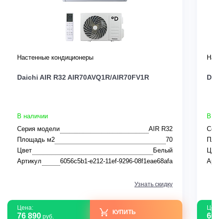
Настенные кондиционеры
Нас
Daichi AIR R32 AIR70AVQ1R/AIR70FV1R
Dai
В наличии
В н
Серия модели
AIR R32
Сер
Площадь м2
70
Пло
Цвет
Белый
Цве
Артикул
6056c5b1-e212-11ef-9296-08f1eae68afa
Арт
Узнать скидку
Цена:
Цен
КУПИТЬ
76 890
60 
руб.