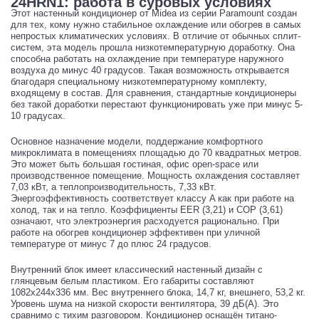
24HRN1: работа в суровых условиях
Этот настенный кондиционер от Midea из серии Paramount создан
для тех, кому нужно стабильное охлаждение или обогрев в самых
непростых климатических условиях. В отличие от обычных сплит-
систем, эта модель прошла низкотемпературную доработку. Она
способна работать на охлаждение при температуре наружного
воздуха до минус 40 градусов. Такая возможность открывается
благодаря специальному низкотемпературному комплекту,
входящему в состав. Для сравнения, стандартные кондиционеры
без такой доработки перестают функционировать уже при минус 5-
10 градусах.
Основное назначение модели, поддержание комфортного
микроклимата в помещениях площадью до 70 квадратных метров.
Это может быть большая гостиная, офис open-space или
производственное помещение. Мощность охлаждения составляет
7,03 кВт, а теплопроизводительность, 7,33 кВт.
Энергоэффективность соответствует классу A как при работе на
холод, так и на тепло. Коэффициенты EER (3,21) и COP (3,61)
означают, что электроэнергия расходуется рационально. При
работе на обогрев кондиционер эффективен при уличной
температуре от минус 7 до плюс 24 градусов.
Внутренний блок имеет классический настенный дизайн с
глянцевым белым пластиком. Его габариты составляют
1082x244x336 мм. Вес внутреннего блока, 14,7 кг, внешнего, 53,2 кг.
Уровень шума на низкой скорости вентилятора, 39 дБ(А). Это
сравнимо с тихим разговором. Кондиционер оснащён титано-