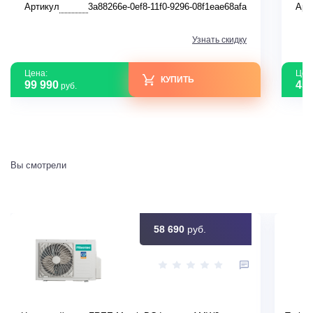
Артикул
3a88266e-0ef8-11f0-9296-08f1eae68afa
Арт
Узнать скидку
Цена:
Цен
КУПИТЬ
99 990
45 
руб.
Вы смотрели
58 690
руб.