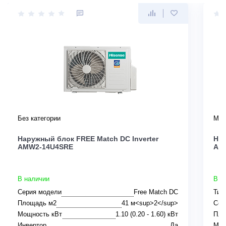
Без категории
Мул
Наружный блок FREE Match DC Inverter
His
AMW2-14U4SRE
ACT
В наличии
В н
Серия модели
Free Match DC
Тип
Площадь м2
41 м<sup>2</sup>
Сер
Мощность кВт
1.10 (0.20 - 1.60) кВт
Пло
Инвертор
Да
Мощ