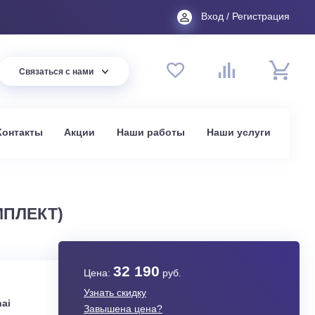
Вход
44 94
Связаться с нами
до 20:00
t.ru
омпании
Контакты
Акции
Наши работы
На
в Москве
02 (КОМПЛЕКТ)
32 190
Цена:
руб.