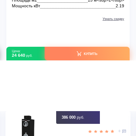
Мобильные кондиционеры
Мобильный кондиционер Funai CROCUS MAC-
CS22CON02
В наличии
ный
Тип оборудования
Моб
RU
Серия модели
C
up>
Площадь м2
15 м<sup>
.63
Мощность кВт
идку
Узна
Цена:
КУПИТЬ
24 640
руб.