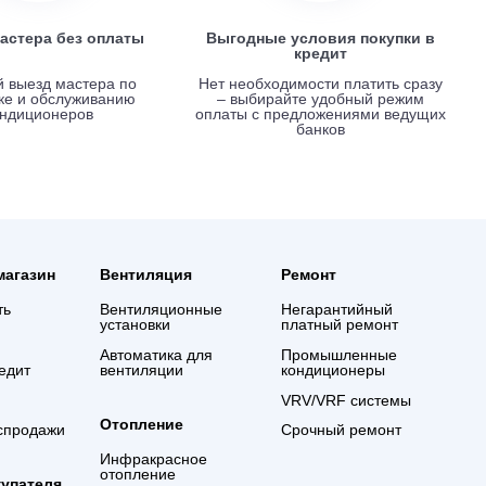
Вызов мастера без оплаты
Выгодные услови
креди
Срочный выезд мастера по
Нет необходимости 
установке и обслуживанию
– выбирайте удо