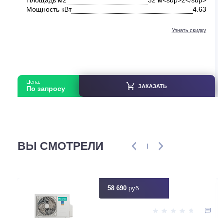
Мобильные кондиционеры
Мобильный кондиционер Funai CAMOMIRU MAC-
CM46HPNW
В наличии
Тип оборудования
Мобиль
Серия модели
CAMOMI
Площадь м2
32 м<sup>2</s
Мощность кВт
4
Узнать ск
Цена:
ЗАКАЗАТЬ
По запросу