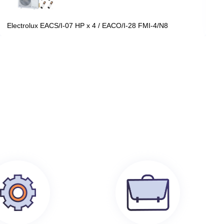
199 100
руб.
0
Electrolux EACS/I-07 HP x 4 / EACO/I-28 FMI-4