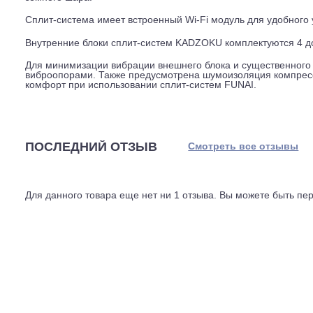
Благодаря функции SMART Feel вы всегда сможете отс
пользователя. Помимо этого, ламели теплообменник
Golden Fin. Оно предохраняет теплообменник от возде
факторов, значительно увеличивая при этом срок служ
Данная сплит-система имеет супернизкий уровень шума
предусмотрен ночной режим, обеспечивающий крайне
электроэнергии. Прибор подготовлен к установке Wi-Fi
земного шара.
Сплит-система имеет встроенный Wi-Fi модуль для уд
Внутренние блоки сплит-систем KADZOKU комплектую
Для минимизации вибрации внешнего блока и существ
виброопорами. Также предусмотрена шумоизоляция ко
комфорт при использовании сплит-систем FUNAI.
ПОСЛЕДНИЙ ОТЗЫВ
Смотреть все отз