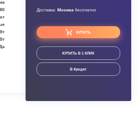
Узнать скидку
Funai
Завышена цена?
Сплит-система
2.80
Доставка:
Москва
бесплатно
Нет
Настенные
2.80 кВт
КУПИТЬ
2.95 кВт
Да
КУПИТЬ В 1 КЛИК
ания
В Кредит