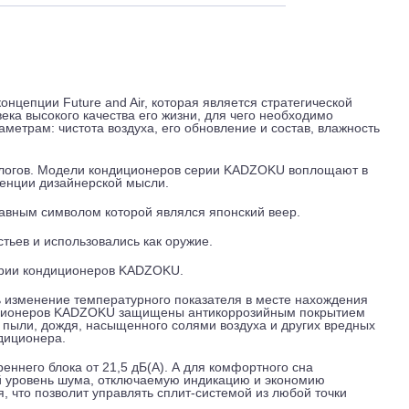
 и обслуживание
Отзывы
Доставка
ной концепции Future and Air, которая является стратегиче
 человека высокого качества его жизни, для чего необходим
м параметрам: чистота воздуха, его обновление и состав, в
вых аналогов. Модели кондиционеров серии KADZOKU вопло
й, тенденции дизайнерской мысли.
дзи, главным символом которой являлся японский веер.
ых листьев и использовались как оружие.
 но и серии кондиционеров KADZOKU.