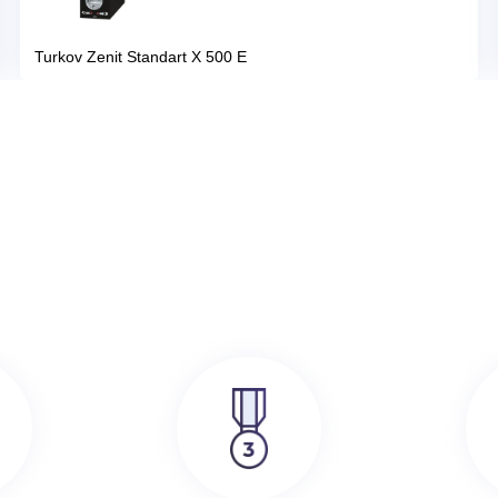
386 000
руб.
SRE
Turkov Zenit Standart X 500 E