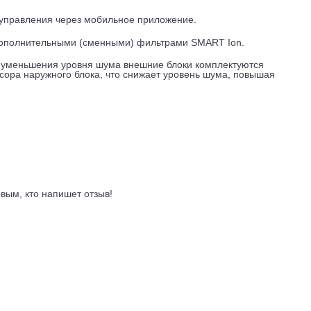
ледить изменение температурного показателя в месте нахо
а кондиционеров KADZOKU защищены антикоррозийным пок
йствия пыли, дождя, насыщенного солями воздуха и других 
бы кондиционера.
 внутреннего блока от 21,5 дБ(А). А для комфортного сна
 низкий уровень шума, отключаемую индикацию и экономию
-модуля, что позволит управлять сплит-системой из любой то
обного управления через мобильное приложение.
тся 4 дополнительными (сменными) фильтрами SMART Ion.
енного уменьшения уровня шума внешние блоки комплектую
мпрессора наружного блока, что снижает уровень шума, по
ывы