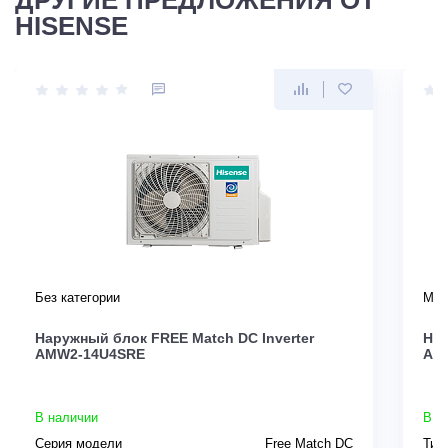
HISENSE
Без категории
Мул
Наружный блок FREE Match DC Inverter
His
AMW2-14U4SRE
ACT
В наличии
В н
Серия модели
Free Match DC
Тип