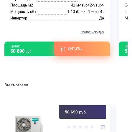
Площадь м2
41 м<sup>2</sup>
Сер
Мощность кВт
1.10 (0.20 - 1.60) кВт
Пло
Инвертор
Да
Мощ
Узнать скидку
Цена:
Цен
КУПИТЬ
58 690
51 
руб.
Вы смотрели
58 690
руб.