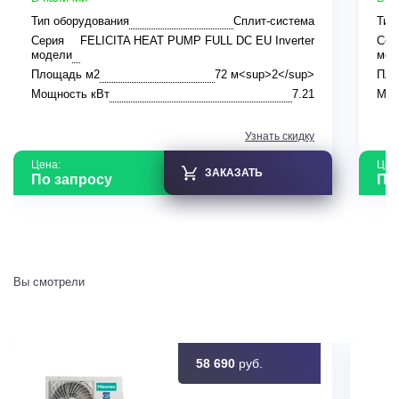
Тип оборудования
Сплит-система
Тип
Серия
FELICITA HEAT PUMP FULL DC EU Inverter
Сер
модели
мод
Площадь м2
72 м<sup>2</sup>
Пло
Мощность кВт
7.21
Мощ
Узнать скидку
Цена:
Цен
ЗАКАЗАТЬ
По запросу
По
Вы смотрели
58 690
руб.