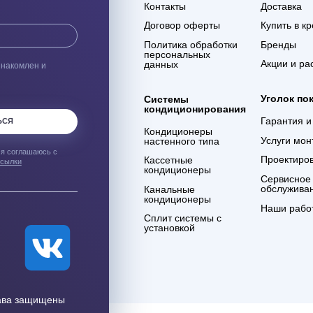
ая доставка
Гарантия 3 года
ас оборудования с
Мы уверены в качестве
% сохранности при
оказываемых услуг и в
евозке
компетенции сотрудников
компании
ым о лучших
Компания
О нашем магазине
Контакты
Договор оферты
Политика обработки
персональных
данных
что я ознакомлен и