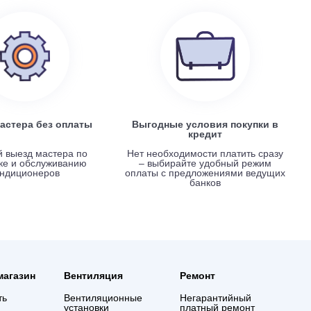
Electrolux EACS/I-07 HP x 4 / EACO/I-28 FMI-4