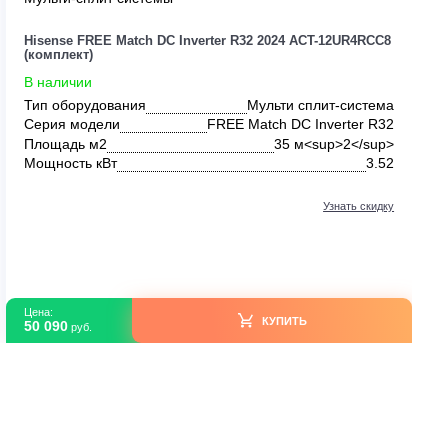
Мульти-сплит системы
UR4RCC8
Hisense FREE Match DC Inverter R32 2024 AC
(комплект)
В наличии
система
Тип оборудования
Мульти сп
ter R32
Серия модели
FREE Match DC I
2</sup>
Площадь м2
35 м<
5.0
Мощность кВт
ть скидку