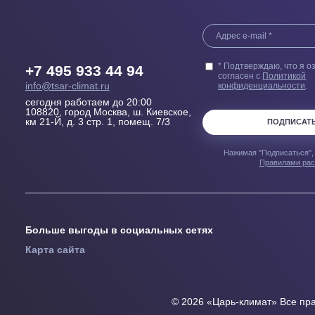
Выезд сметчика
Бесплатн
Осмотрит помещение и
Купленного у н
проконсультирует, Какой
гарантией 100
кондиционер, где и как лучше
пер
установить
Узнавайте перв
предложениях
* Подтверждаю, 