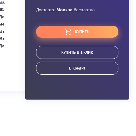
Узнать скидку
Hisense
Завышена цена?
Сплит-система
5.65
Доставка:
Москва
бесплатно
Да
Настенные
(1.50 - 5.80) кВт
КУПИТЬ
(1.40 - 5.90) кВт
Да
КУПИТЬ В 1 КЛИК
ания
В Кредит