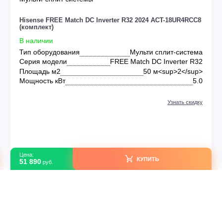
Мульти-сплит системы
RE
Hisense FREE Match DC Inverter R32 2024 ACT-18
(комплект)
В наличии
 DC
Тип оборудования
Мульти сплит-
up>
Серия модели
FREE Match DC Inver
 кВт
Площадь м2
50 м<sup>
Да
Мощность кВт
идку
Узна