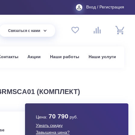
Вход
44 94
Связаться с нами
до 20:00
t.ru
омпании
Контакты
Акции
Наши работы
На
в Москве
S-18UW4RMSCA01 (КОМПЛЕКТ)
70 790
Цена:
руб.