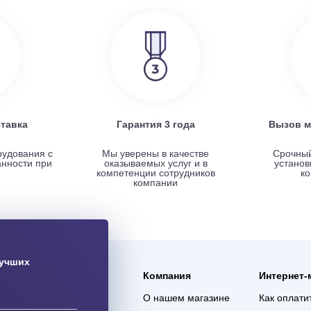
SRE
Turkov Zenit Standart X 500 E