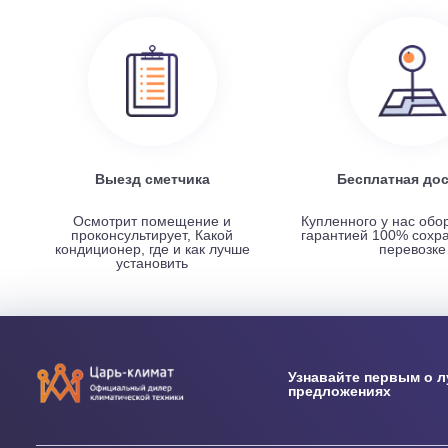
Наружный блок FREE Match DC Inverter AMW2-14U4
НАШИ ПРЕИМУЩЕСТВА