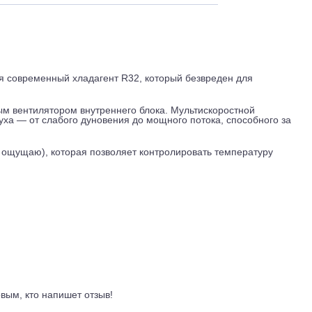
 и обслуживание
Отзывы
Доставка
льзуется современный хладагент R32, который безвреден дл
оростным вентилятором внутреннего блока. Мультискоростно
ти воздуха — от слабого дуновения до мощного потока, спос
Feel (Я ощущаю), которая позволяет контролировать темпер