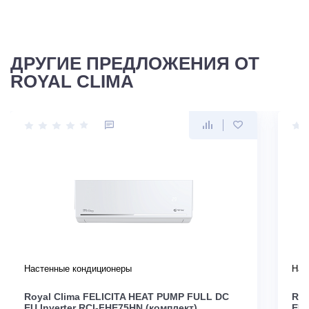
ДРУГИЕ ПРЕДЛОЖЕНИЯ ОТ
ROYAL CLIMA
Настенные кондиционеры
Нас
Royal Clima FELICITA HEAT PUMP FULL DC
Roy
EU Inverter RCI-FHE75HN (комплект)
EU 