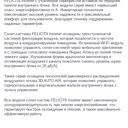
FELICITA Inverter с утонченной серебристой вставкой на передней
панели внутреннего блока. Все модели серии имеют наивысший
класс энергоэффективности А. Инверторная технология
обеспечивает высокий уровень надежности и максимальный
комфорт для пользователя, благодаря точному поддержанию
заданных параметров.
Сплит-системы FELICITA Inverter оснащены трехступенчатой
системой фильтрации воздуха, которая позаботится о чистоте
воздуха в кондиционируемом помещении. Встроенный Wi-Fi модуль
позволяет управлять сплит-системой через мобильное приложение
и с помощью голосового помощника Яндекс.Алиса из любой точки
земного шара. Улучшенная форма крыльчатки вентилятора и
оптимизация воздушного канала позволили снизить уровень шума
внутреннего блока от 20 дБ(А).
Также серия оснащена технологией равномерного распределения
воздушного потока 3D AUTO AIR, которая позволяет управлять
горизонтальными и вертикальными жалюзи внутреннего блока с
пульта управления.
Все модели сплит-систем FELICITA Inverter имеют увеличенную
холодопроизводительность при низком энергопотреблении, что
гарантирует быстрое охлаждение и обогрев, а также максимально
эффективную работу.