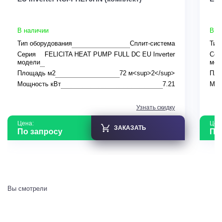
В наличии
В н
Тип оборудования
Сплит-система
Тип
Серия
FELICITA HEAT PUMP FULL DC EU Inverter
Сер
модели
мод
Площадь м2
72 м<sup>2</sup>
Пло
Мощность кВт
7.21
Мощ
Узнать скидку
Цена:
Цен
ЗАКАЗАТЬ
По запросу
По
Вы смотрели