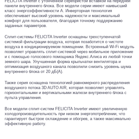
FELICITA Inverter с утонченной серебристой вставкой на передней
панели внутреннего блока. Все модели серии имеют наивысший
класс энергоэффективности А. Инверторная технология
обеспечивает высокий уровень надежности и максимальный
комфорт для пользователя, благодаря точному поддержанию
заданных параметров.
Сплит-системы FELICITA Inverter оснащены трехступенчатой
системой фильтрации воздуха, которая позаботится о чистоте
воздуха в кондиционируемом помещении. Встроенный Wi-Fi модуль
позволяет управлять сплит-системой через мобильное приложение
и с помощью голосового помощника Яндекс.Алиса из любой точки
земного шара. Улучшенная форма крыльчатки вентилятора и
оптимизация воздушного канала позволили снизить уровень шума
внутреннего блока от 20 дБ(А).
Также серия оснащена технологией равномерного распределения
воздушного потока 3D AUTO AIR, которая позволяет управлять
горизонтальными и вертикальными жалюзи внутреннего блока с
пульта управления.
Все модели сплит-систем FELICITA Inverter имеют увеличенную
холодопроизводительность при низком энергопотреблении, что
гарантирует быстрое охлаждение и обогрев, а также максимально
эффективную работу.