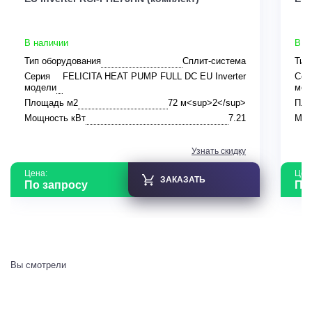
В наличии
В н
Тип оборудования
Сплит-система
Тип
Серия
FELICITA HEAT PUMP FULL DC EU Inverter
Сер
модели
мод
Площадь м2
72 м<sup>2</sup>
Пло
Мощность кВт
7.21
Мощ
Узнать скидку
Цена:
Цен
ЗАКАЗАТЬ
По запросу
По
Вы смотрели