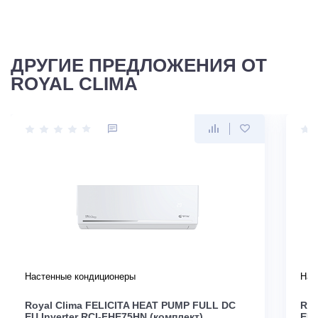
ДРУГИЕ ПРЕДЛОЖЕНИЯ ОТ
ROYAL CLIMA
Настенные кондиционеры
Нас
Royal Clima FELICITA HEAT PUMP FULL DC
Roy
EU Inverter RCI-FHE75HN (комплект)
EU 