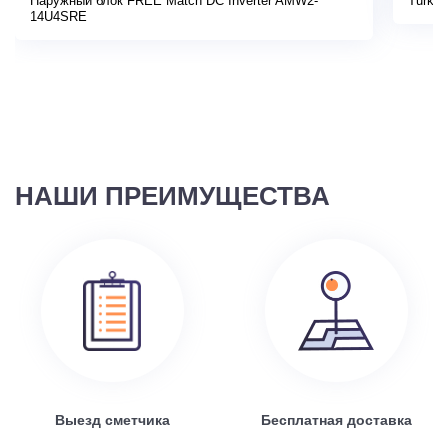
Наружный блок FREE Match DC Inverter AMW2-
Turkov
14U4SRE
НАШИ ПРЕИМУЩЕСТВА
Выезд сметчика
Бесплатная доставка