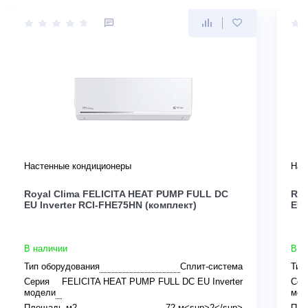
Настенные кондиционеры
Нас
Royal Clima FELICITA HEAT PUMP FULL DC
Roy
EU Inverter RCI-FHE75HN (комплект)
EU 
В наличии
В н
Тип оборудования
Сплит-система
Тип
Серия
FELICITA HEAT PUMP FULL DC EU Inverter
Сер
модели
мод
Площадь м2
72 м<sup>2</sup>
Пло