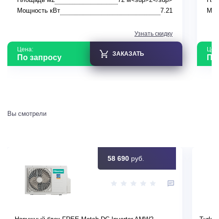
Мощность кВт
7.21
Мощ
Узнать скидку
Цена:
Цен
ЗАКАЗАТЬ
По запросу
По
Вы смотрели
58 690
руб.