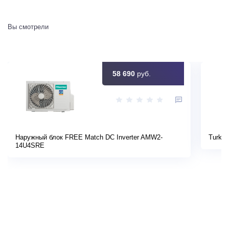
Вы смотрели
58 690
руб.
Наружный блок FREE Match DC Inverter AMW2-
Turkov
14U4SRE