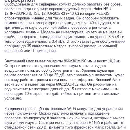
Оборудование для серверных комнат должно работать без сбоев,
особенно когда на улице сорокаградусный мороз. Haier HSU-
12HFF203/R3-B/HSU-12HUF203/R3 (−40°С) из серии FLEXIS
спроектирован именно для таких задач. Он способен охлаждать
помещение при температуре снаружи до минус 40 градусов, что
критично для круглосуточной работы серверов в регионах с
холодными зимами. Модель не инверторная, но это не мешает ей
стабильно держать холодопроизводительность на уровне 3,5 кВт и
теплопроизводительность 3,4 кВт. Этого хватает для обслуживания
площади до 35 квадратных метров, типовой размер небольшой
серверной или IT-помещения.
Внутренний блок имеет габариты 866x301x196 мм и весит 10,2 кг.
Он крепится на стену, занимает минимум места и выдает
воздушный поток до 650 кубометров в час. Уровень шума при
работе составляет от 30 до 35 дБ, это сравнимо с шелестом бумаг,
поэтому работать рядом с ним вполне комфортно. Внешний блок
весит 26 кг и имеет размеры 696x256x432 мм. Он рассчитан на
подключение магистрали длиной до 15 метров с максимальным
перепадом 10 метров, что даёт гибкость при монтаже в сложных
условиях.
Кондиционер оснащён встроенным Wi-Fi модулем для управления
через приложение. Можно удалённо включать охлаждение,
проверять температуру и задавать ночной режим, который снижает
шум до минимума. Система использует фреон R410A и работает от
стандартной сети 220 В. Диаметр труб фреоновой магистрали, 1/4 и