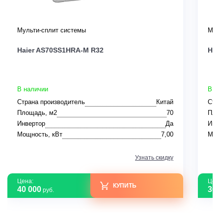
Мульти-сплит системы
Мул
Haier AS70SS1HRA-M R32
Hai
В наличии
В н
Страна производитель
Китай
Стр
Площадь, м2
70
Пло
Инвертор
Да
Инв
Мощность, кВт
7,00
Мощ
Узнать скидку
Цена:
Цен
КУПИТЬ
40 000
30 
руб.