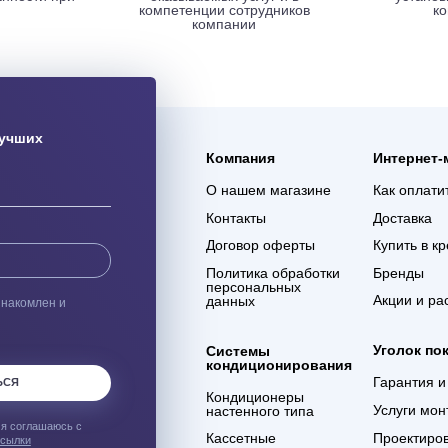
ая доставка
Гарантия 3 года
ас оборудования с
Мы уверены в качестве
% сохранности при
оказываемых услуг и в
евозке
компетенции сотрудников
компании