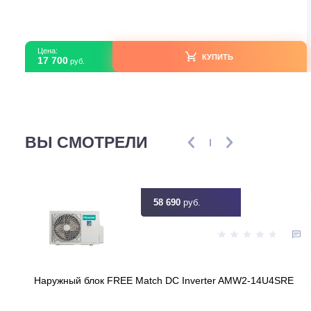
Green TSI-07HRSY3/TSO-07HRSY3
В наличии
Страна производитель
Ки
Площадь, м2
Инвертор
Мощность, кВт
2
Узнать ск
Цена:
КУПИТЬ
17 700
руб.