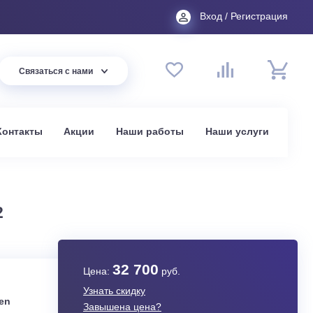
Вход
44 94
Связаться с нами
до 20:00
t.ru
омпании
Контакты
Акции
Наши работы
На
в Москве
SIS R32
32 700
Цена:
руб.