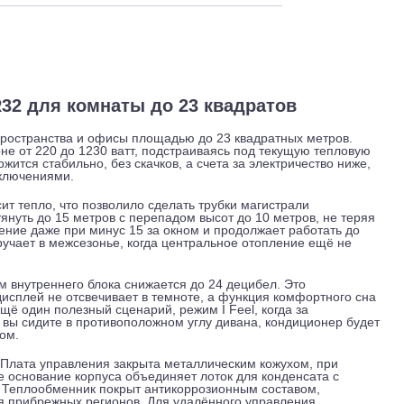
 и обслуживание
Отзывы
Доставка
is R32 для комнаты до 23 квадратов
илые пространства и офисы площадью до 23 квадратных ме
апазоне от 220 до 1230 ватт, подстраиваясь под текущую т
ура держится стабильно, без скачков, а счета за электричест
ями-выключениями.
реносит тепло, что позволило сделать трубки магистрали
о протянуть до 15 метров с перепадом высот до 10 метров, 
охлаждение даже при минус 15 за окном и продолжает работ
 что выручает в межсезонье, когда центральное отопление е
й шум внутреннего блока снижается до 24 децибел. Это