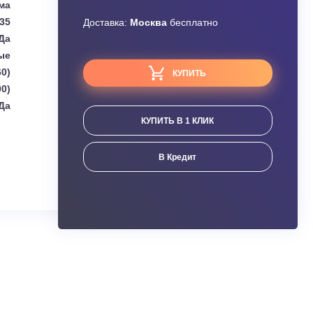
Узнать скидку
Green
Завышена цена?
Сплит-система
2,35
Доставка:
Москва
бесплатно
Да
Настенные
2350 (400-2960)
КУПИТЬ
2500 (500-3400)
Да
КУПИТЬ В 1 КЛИК
ания
В Кредит