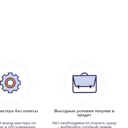
199 100
руб.
0
Electrolux EACS/I-07 HP x 4 / EACO/I-28 FMI-4