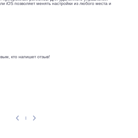
рытый дисплей не отсвечивает в темноте, а функция комфорт
тму. Ещё один полезный сценарий, режим I Feel, когда за
ны. Если вы сидите в противоположном углу дивана, кондицио
од блоком.
лужбу. Плата управления закрыта металлическим кожухом, п
литное основание корпуса объединяет лоток для конденсат
лючены. Теплообменник покрыт антикоррозионным составом,
льно для прибрежных регионов. Для удалённого управления
droid или iOS позволяет менять настройки из любого места 
ывы
ть первым, кто напишет отзыв!