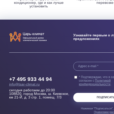
НАШИ ПРЕИМУЩЕСТВА
Выезд сметчика
Бесплатн
Осмотрит помещение и
Купленного у н
проконсультирует, Какой
гарантией 100
кондиционер, где и как лучше
пер
установить