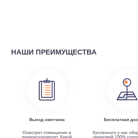
ВЫ СМОТРЕЛИ
58 690
руб.
Наружный блок FREE Match DC Inverter AMW2-14U4