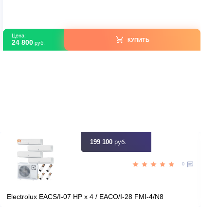
Green TSI-07HRIY3/TSO-07HRIY3
В наличии
Китай
Страна производитель
22
Площадь, м2
Нет
Инвертор
2,25
Мощность, кВт
ть скидку
Цена:
КУПИТЬ
24 800
руб.