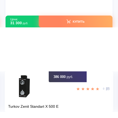
Green GRI-07HH2 / GRO-07HH3 HIT
В наличии
тай
Страна производитель
21
Площадь, м2
Нет
Инвертор
,05
Мощность, кВт
идку
Узна
Цена:
КУПИТЬ
31 300
руб.