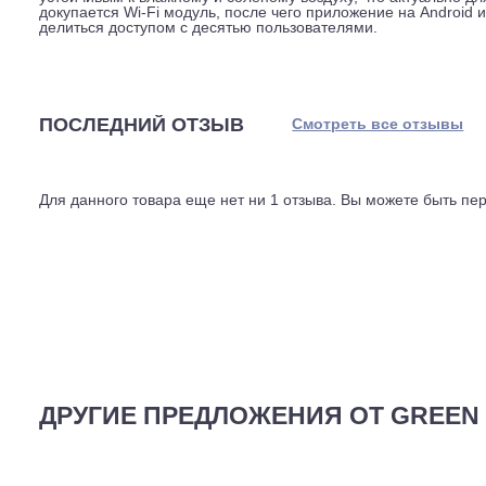
сопоставимо с шёпотом, и спальня остаётся тихой. Ск
сама корректирует температуру по заложенному алгори
температуру отвечает датчик в пульте, а не возле сте
ориентироваться именно на вашу зону, а не на точку п
Конструктивные решения тоже рассчитаны на долгую с
коротком замыкании риск возгорания минимален. Моно
несущей частью, так что протечки между стыками иск
устойчивым к влажному и солёному воздуху, что актуа
докупается Wi-Fi модуль, после чего приложение на An
делиться доступом с десятью пользователями.
ПОСЛЕДНИЙ ОТЗЫВ
Смотреть все отз
Для данного товара еще нет ни 1 отзыва. Вы можете бы