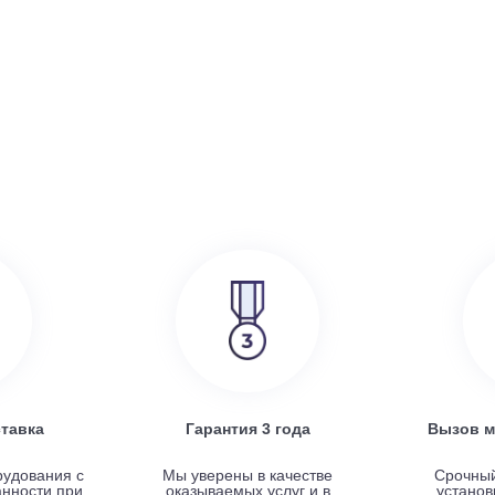
386 000
руб.
SRE
Turkov Zenit Standart X 500 E