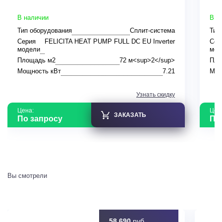
В наличии
В н
Тип оборудования
Сплит-система
Тип
Серия
FELICITA HEAT PUMP FULL DC EU Inverter
Сер
модели
мод
Площадь м2
72 м<sup>2</sup>
Пло
Мощность кВт
7.21
Мощ
Узнать скидку
Цена:
Цен
ЗАКАЗАТЬ
По запросу
По
Вы смотрели
58 690
руб.